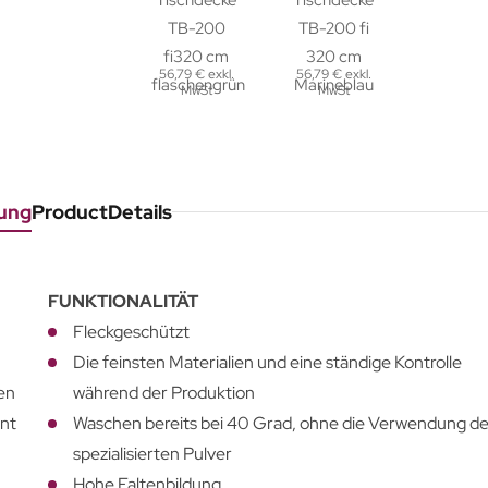
56,79 € exkl.
56,79 € exkl.
MwSt
MwSt
ung
ProductDetails
FUNKTIONALITÄT
Fleckgeschützt
Die feinsten Materialien und eine ständige Kontrolle
en
während der Produktion
ant
Waschen bereits bei 40 Grad, ohne die Verwendung de
spezialisierten Pulver
Hohe Faltenbildung