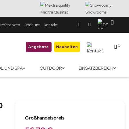
Mextra Qualität
Showrooms
referenzen
über uns
kontakt
DE
0
Angebote
Neuheiten
L UND SPA
OUTDOOR
EINSATZBEREICH
0
Großhandelspreis