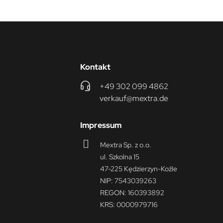
Kontakt
+49 302 099 4862
verkauf@mextra.de
Impressum
Mextra Sp. z o.o.
ul. Szkolna 15
47-225 Kędzierzyn-Koźle
NIP: 7543039263
REGON: 160393892
KRS: 0000979716