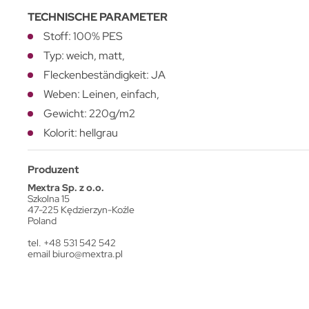
TECHNISCHE PARAMETER
Stoff: 100% PES
Typ: weich, matt,
Fleckenbeständigkeit: JA
Weben: Leinen, einfach,
Gewicht: 220g/m2
Kolorit: hellgrau
Produzent
Mextra Sp. z o.o.
Szkolna 15
47-225 Kędzierzyn-Koźle
Poland
tel. +48 531 542 542
email
biuro@mextra.pl