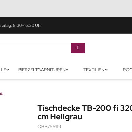
eitag: 8:30–16:30 Uhr
LLE
BIERZELTGARNITUREN
TEXTILIEN
POO
au
Tischdecke TB-200 fi 32
cm Hellgrau
OBB/66119