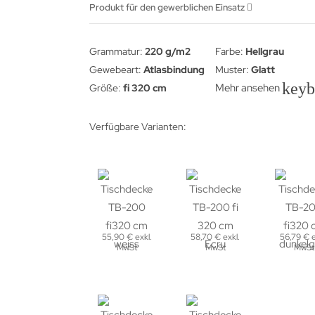
Produkt für den gewerblichen Einsatz
Grammatur:
220 g/m2
Farbe:
Hellgrau
Gewebeart:
Atlasbindung
Muster:
Glatt
key
Mehr ansehen
Größe:
fi 320 cm
Verfügbare Varianten:
55,90 € exkl.
58,70 € exkl.
56,79 € e
MwSt
MwSt
MwSt