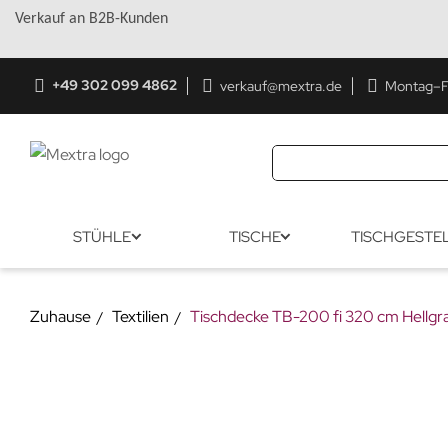
Verkauf an B2B-Kunden
+49 302 099 4862
verkauf@mextra.de
Montag–Fr
STÜHLE
TISCHE
TISCHGESTE
Zuhause
Textilien
Tischdecke TB-200 fi 320 cm Hellgr