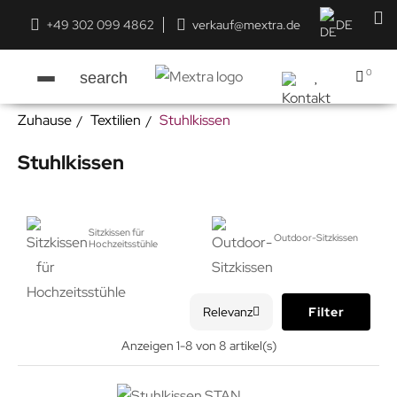
+49 302 099 4862
verkauf@mextra.de
DE
0
search
Zuhause
Textilien
Stuhlkissen
Stuhlkissen
Sitzkissen für
Outdoor-Sitzkissen
Hochzeitsstühle
Relevanz
Filter
Anzeigen 1-8 von 8 artikel(s)