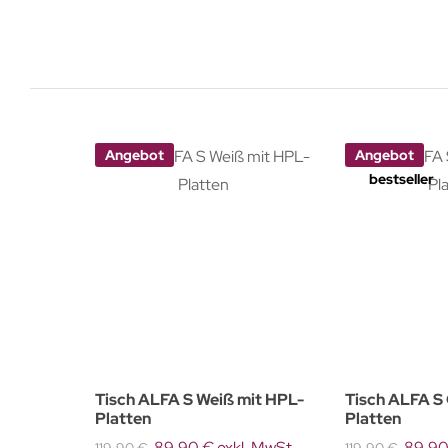
Angebot
Angebot
bestseller
L-
Tisch ALFA S Weiß mit HPL-
Tisch ALFA S
Platten
Platten
. MwSt
89,90 € exkl. MwSt
89,90
119,90 €
119,90 €