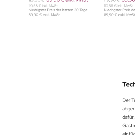
110,58 € inkl. MwSt
110,58 € inkl. MwSt
 30 Tage:
Niedrigster Preis der letzten 30 Tage:
Niedrigster Preis d
89,90 € exkl. MwSt
89,90 € exkl. MwSt
Tec
Der Te
abger
dafür,
Gastr
einfüg