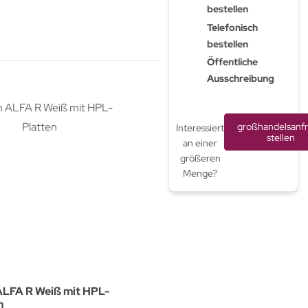
bestellen
Telefonisch
bestellen
Öffentliche
Ausschreibung
großhandelsanf
Interessiert
stellen
an einer
größeren
Menge?
ALFA R Weiß mit HPL-
Tisch ALFA R Grau mit HPL-
n
Platten