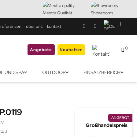
Mextra Qualität
Showrooms
referenzen
über uns
kontakt
DE
0
Angebote
Neuheiten
L UND SPA
OUTDOOR
EINSATZBEREICH
P.0119
ANGEBOT
TM
Großhandelspreis
atz