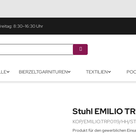
eitag: 8:30–16:30 Uhr
LLE
BIERZELTGARNITUREN
TEXTILIEN
POO
Stuhl EMILIO TR
KOP/EMILIO.TRP.0119/HH/S
Produkt für den gewerblichen Eins