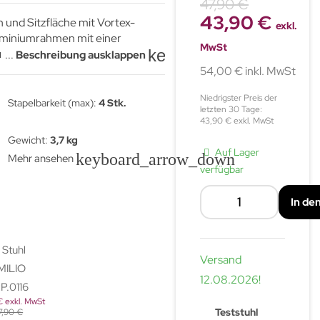
47,90 €
43,90 €
 und Sitzfläche mit Vortex-
exkl.
uminiumrahmen mit einer
MwSt
keyboard_arrow_down
rbeschichtet in Schwarz. Leichte
...
Beschreibung ausklappen
he Handhabung. Stapelbar.
54,00 € inkl. MwSt
Niedrigster Preis der
Stapelbarkeit (max):
4 Stk.
letzten 30 Tage:
43,90 € exkl. MwSt
Gewicht:
3,7 kg
Auf Lager
keyboard_arrow_down
Mehr ansehen
verfügbar
In de
Versand
12.08.2026
!
 exkl. MwSt
Teststuhl
7,90 €