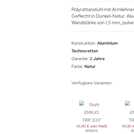
Polyrattanstuhl mit Armlehnen
Geflecht in Dunkel-Natur. Al
Wandstärke von 1,5 mm, pulve
Konstruktion für eine einfac
Konstruktion:
Aluminium
Technorattan
Garantie:
2 Jahre
Farbe:
Natur
Verfügbare Varianten:
43,90 € exkl. MwSt
43,90 €
47,90 €
4