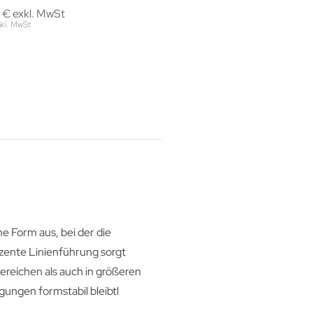
 € exkl. MwSt
109,90 € exkl. MwSt
nkl. MwSt
135,18 € inkl. MwSt
e Form aus, bei der die
zente Linienführung sorgt
ereichen als auch in größeren
ungen formstabil bleibtl