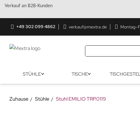
Verkauf an B2B-Kunden
+49 302 099 4862
verkauf@mextra.de
Montag–Fr
STÜHLE
TISCHE
TISCHGESTE
Zuhause
Stühle
Stuhl EMILIO TRP.0119