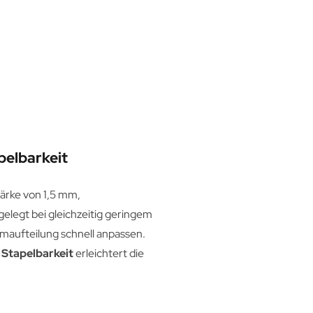
pelbarkeit
tärke von 1,5 mm,
gelegt bei gleichzeitig geringem
umaufteilung schnell anpassen.
 Stapelbarkeit
erleichtert die