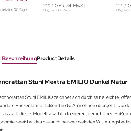
109,90 € exkl. MwSt
109,90
er letzten 30 Tage:
135,18 € inkl. MwSt
135,18 € i
Beschreibung
ProductDetails
hnorattan Stuhl Mextra EMILIO Dunkel Natur
chnorattan Stuhl EMILIO zeichnet sich durch seine leichte, offen
undete Rückenlehne fließend in die Armlehnen übergeht. Die de
 dass sich dieses Modell sowohl in kleineren, gemütlichen Außenb
onomiebereiche idea das auch bei wechselnden Witterungsbeding
t.