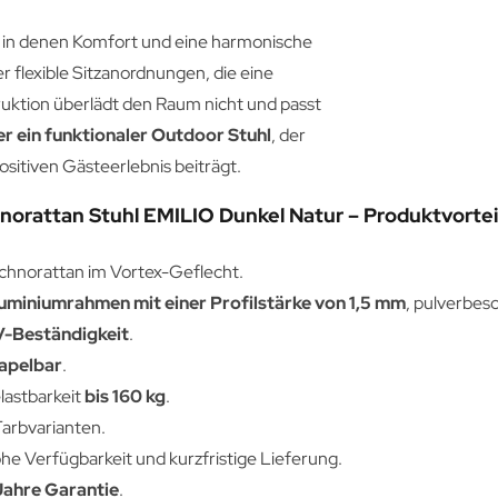
, in denen Komfort und eine harmonische
r flexible Sitzanordnungen, die eine
truktion überlädt den Raum nicht und passt
 er ein
funktionaler
Outdoor Stuhl
, der
ositiven Gästeerlebnis beiträgt.
norattan Stuhl EMILIO Dunkel Natur – Produktvorteil
chnorattan im Vortex-Geflecht.
uminiumrahmen mit einer Profilstärke von 1,5 mm
, pulverbesc
-Beständigkeit
.
apelbar
.
lastbarkeit
bis 160 kg
.
Farbvarianten.
he Verfügbarkeit und kurzfristige Lieferung.
Jahre Garantie
.