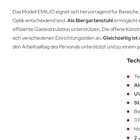
Das Modell EMILIO eignet sich hervorragend für Bereiche
Optik entscheidend sind.
Als Biergartenstuhl
ermöglicht e
effiziente Gästezirkulation unterstützen. Die offene Kons
sich verschiedenen Einrichtungsstilen an
. Gleichzeitig ist
den Arbeitsalltag des Personals unterstützt und zu einem p
Tech
Te
Al
UV
St
Be
3 
Ho
2 