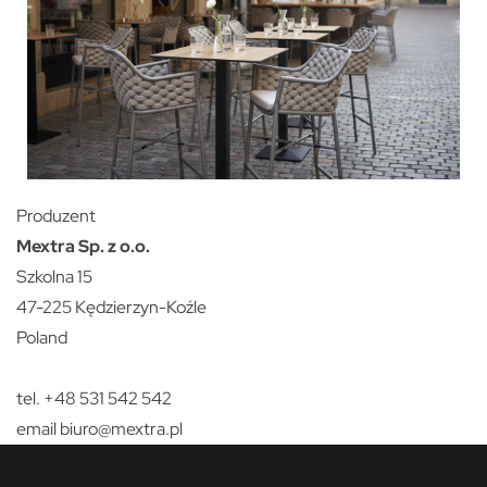
Produzent
Mextra Sp. z o.o.
Szkolna 15
47-225 Kędzierzyn-Koźle
Poland
tel. +48 531 542 542
email
biuro@mextra.pl