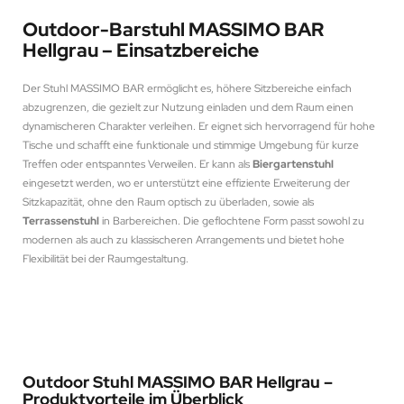
Outdoor-Barstuhl MASSIMO BAR
Hellgrau – Einsatzbereiche
Der Stuhl MASSIMO BAR ermöglicht es, höhere Sitzbereiche einfach
abzugrenzen, die gezielt zur Nutzung einladen und dem Raum einen
dynamischeren Charakter verleihen. Er eignet sich hervorragend für hohe
Tische und schafft eine funktionale und stimmige Umgebung für kurze
Treffen oder entspanntes Verweilen. Er kann als
Biergartenstuhl
eingesetzt werden, wo er unterstützt eine effiziente Erweiterung der
Sitzkapazität, ohne den Raum optisch zu überladen, sowie als
Terrassenstuhl
in Barbereichen. Die geflochtene Form passt sowohl zu
modernen als auch zu klassischeren Arrangements und bietet hohe
Flexibilität bei der Raumgestaltung.
Outdoor Stuhl MASSIMO BAR Hellgrau –
Produktvorteile im Überblick