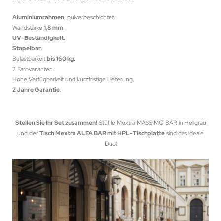
Aluminiumrahmen
, pulverbeschichtet.
Wandstärke
1,8 mm
.
UV-Beständigkeit
.
Stapelbar
.
Belastbarkeit
bis 160 kg
.
2 Farbvarianten.
Hohe Verfügbarkeit und kurzfristige Lieferung.
2 Jahre Garantie
.
Stellen Sie Ihr Set zusammen!
Stühle Mextra MASSIMO BAR in Hellgrau
und der
Tisch Mextra ALFA BAR mit HPL-Tischplatte
sind das ideale
Duo!