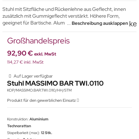
Stuhl mit Sitzfläche und Rückenlehne aus Geflecht, innen
zusätzlich mit Gummigeflecht verstärkt. Höhere Form,
ke
geeignet für Bartische. Aluminiumrahmen mit einer
...
Beschreibung ausklappen
Wandstärke von 1,8 mm in Beige. Sitzfläche und Rückenlehne
in Hellgrau.
Großhandelspreis
92,90 €
exkl. MwSt
114,27 € inkl. MwSt
Auf Lager verfügbar
Stuhl MASSIMO BAR TWI.0110
KOP/MASSIMO.BAR.TWI.0110/HH/STM
Produkt für den gewerblichen Einsatz
Konstruktion:
Aluminium
Technorattan
Stapelbarkeit (max):
12 Stk.