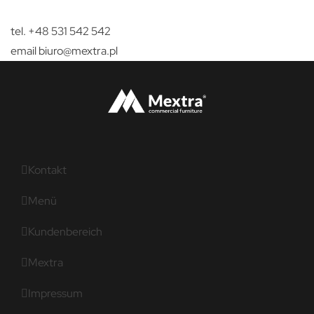
tel. +48 531 542 542
email
biuro@mextra.pl
Kontakt
Menü
Kundenbereich
Mextra
Impressum