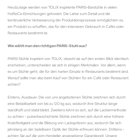
Heutzutage werden von TOLIX inspirierte PARIS-Barstühle in vielen
HoReCa-Einrichtungen gehostet. Die Liebe zum Detail und die
kontinuierliche Verbesserung der Produktionsprozesse ermöglichten es,
ein Produkt zu schaffen, das für den intensiven Gebrauch in Cafés oder
Restaurants bestimmt ist.
Wie wählt man den richtigen PARIS-Stuhl aus?
PARIS Stühle inspiriert von TOLIX, obwohl sie auf den ersten Blick identisch
erscheinen, unterscheiden sie sich in einigen Merkmalen. Vor allem, wenn
es um Stühle geht, die für den harten Einsatz in Restaurants bestimmt sind.
Worauf sollte man also beim Kauf von Stühlen für ein Café oder Restaurant
achten?
Erstens, Ausdauer. Die von uns angebotenen Stühle zeichnen sich durch
eine Belastbarkeit von bis zu 120 kg aus, wodurch ihre Struktur lange
standhaft und stabil bleibt. Zweitens lohnt es sich, auf die Lackiermethode
zu achten - pulverbeschichtete Stühle zeichnen sich durch eine höhere
Kratzfestigkeit und die Bildung von Lackspritzern aus, wodurch Sie sich
jahrelang an der tadellosen Optik der Stühle erfreuen können. Drittens -
achten Sie auf die vom Hersteller angegebene Garantiezeit. Unsere