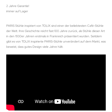
2 Jahre Garantie!
immer auf Lager
PARIS Stühle inspiriert von TOLIX sind einer der beliebtesten Café-Stühle
der Welt. Ihre Geschichte reicht fast 100 Jahre zurück, als Stühle dieser Art
in den 1930er Jahren erstmals in Frankreich präsentiert wurden. Seitdem
gibt es von TOLIX inspirierte PARIS-Stühle unverändert auf dem Markt, was
beweist, dass gutes Design viele Jahre hält.