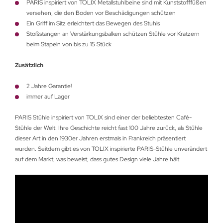
PARIS inspiriert von TOLIX Metallstuhlbeine sind mit Kunststofffüßen
versehen, die den Boden vor Beschädigungen schützen
Ein Griff im Sitz erleichtert das Bewegen des Stuhls
Stoßstangen an Verstärkungsbalken schützen Stühle vor Kratzern
beim Stapeln von bis zu 15 Stück
Zusätzlich
2 Jahre Garantie!
immer auf Lager
PARIS Stühle inspiriert von TOLIX sind einer der beliebtesten Café-
Stühle der Welt. Ihre Geschichte reicht fast 100 Jahre zurück, als Stühle
dieser Art in den 1930er Jahren erstmals in Frankreich präsentiert
wurden. Seitdem gibt es von TOLIX inspirierte PARIS-Stühle unverändert
auf dem Markt, was beweist, dass gutes Design viele Jahre hält.