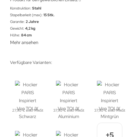
Konstruktion:
Stahl
Stapelbarkeit (max):
15 Stk.
Garantie:
2 Jahre
Gewicht:
4,2 kg
Höhe:
84 cm
Mehr ansehen
Verfügbare Varianten:
27,90 € exkl. MwSt
37,90 € exkl. MwSt
37,90 € exkl. MwSt
+5