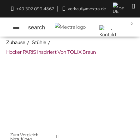
+49 302 099 4862
verkauf@mextra.de
DE
0
search
Zuhause
Stühle
Hocker PARIS Inspiriert Von TOLIX Braun
Zum Vergleich
hinzufügen