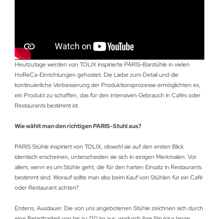
Heutzutage werden von TOLIX inspirierte PARIS-Barstühle in vielen
HoReCa-Einrichtungen gehostet. Die Liebe zum Detail und die
kontinuierliche Verbesserung der Produktionsprozesse ermöglichten es,
ein Produkt zu schaffen, das für den intensiven Gebrauch in Cafés oder
Restaurants bestimmt ist.
Wie wählt man den richtigen PARIS-Stuhl aus?
PARIS Stühle inspiriert von TOLIX, obwohl sie auf den ersten Blick
identisch erscheinen, unterscheiden sie sich in einigen Merkmalen. Vor
allem, wenn es um Stühle geht, die für den harten Einsatz in Restaurants
bestimmt sind. Worauf sollte man also beim Kauf von Stühlen für ein Café
oder Restaurant achten?
Erstens, Ausdauer. Die von uns angebotenen Stühle zeichnen sich durch
eine Belastbarkeit von bis zu 120 kg aus, wodurch ihre Struktur lange