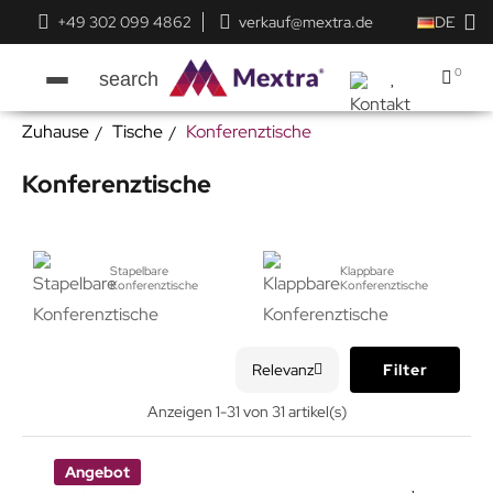
+49 302 099 4862
verkauf@mextra.de
DE
0
search
Zuhause
Tische
Konferenztische
Konferenztische
Stapelbare
Klappbare
Konferenztische
Konferenztische
Relevanz
Filter
Anzeigen 1-31 von 31 artikel(s)
Angebot