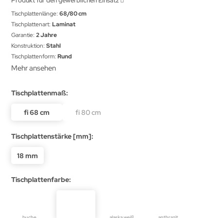
Produkt für den gewerblichen Einsatz
Tischplattenlänge:
68/80 cm
Tischplattenart:
Laminat
Garantie:
2 Jahre
Konstruktion:
Stahl
Tischplattenform:
Rund
Mehr ansehen
Tischplattenmaß:
fi 68 cm
fi 80 cm
Tischplattenstärke [mm]:
18 mm
Tischplattenfarbe:
buche
alaska weiß
anthrazit