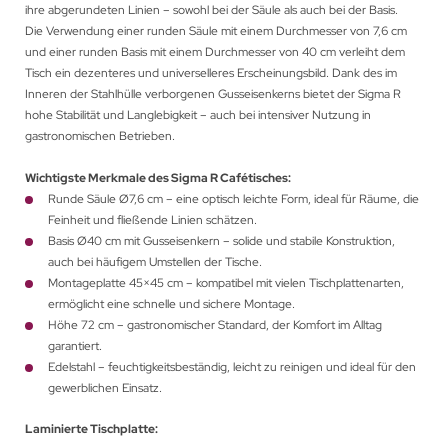
ihre abgerundeten Linien – sowohl bei der Säule als auch bei der Basis.
Die Verwendung einer runden Säule mit einem Durchmesser von 7,6 cm
und einer runden Basis mit einem Durchmesser von 40 cm verleiht dem
Tisch ein dezenteres und universelleres Erscheinungsbild. Dank des im
Inneren der Stahlhülle verborgenen Gusseisenkerns bietet der Sigma R
hohe Stabilität und Langlebigkeit – auch bei intensiver Nutzung in
gastronomischen Betrieben.
Wichtigste Merkmale des Sigma R Cafétisches:
Runde Säule Ø7,6 cm – eine optisch leichte Form, ideal für Räume, die
Feinheit und fließende Linien schätzen.
Basis Ø40 cm mit Gusseisenkern – solide und stabile Konstruktion,
auch bei häufigem Umstellen der Tische.
Montageplatte 45×45 cm – kompatibel mit vielen Tischplattenarten,
ermöglicht eine schnelle und sichere Montage.
Höhe 72 cm – gastronomischer Standard, der Komfort im Alltag
garantiert.
Edelstahl – feuchtigkeitsbeständig, leicht zu reinigen und ideal für den
gewerblichen Einsatz.
Laminierte Tischplatte: