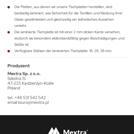
Die Platten, aus denen wir unsere Tischplatten herstellen, sind
beidseitig laminiert, was Sicherheit für die Textilien und Kleidung Ihrer
Gäste gewährleistet und gleichzeitig ein ästhetisches Aussehen
verleiht.
Die laminierte Tischplatte ist mit einer 2 mm dicken Kante versehen,
wodurch sie besonders widerstandsfähig gegen Beschädigungen und
Stöße ist.
Verfügbare Stärken der laminierten Tischplatte: 18, 28, 38 mm.
Produzent
Mextra Sp. z o.o.
Szkolna 15
47-225 Kędzierzyn-Koźle
Poland
tel. +48 531 542 542
email
biuro@mextra.pl