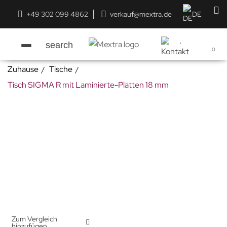
+49 302 099 4862
verkauf@mextra.de
DE
search
0
Zuhause
Tische
Tisch SIGMA R mit Laminierte-Platten 18 mm
Zum Vergleich
hinzufügen