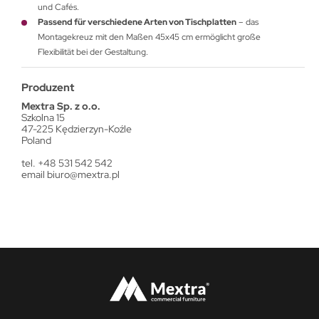
und Cafés.
Passend für verschiedene Arten von Tischplatten
– das
Montagekreuz mit den Maßen 45x45 cm ermöglicht große
Flexibilität bei der Gestaltung.
Produzent
Mextra Sp. z o.o.
Szkolna 15
47-225 Kędzierzyn-Koźle
Poland
tel. +48 531 542 542
email
biuro@mextra.pl