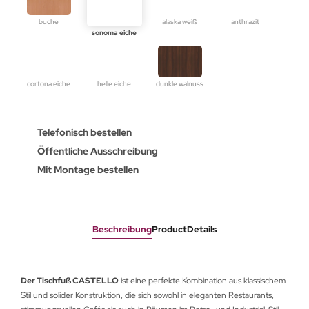
buche
alaska weiß
anthrazit
sonoma eiche
cortona eiche
helle eiche
dunkle walnuss
Telefonisch bestellen
Öffentliche Ausschreibung
Mit Montage bestellen
Beschreibung
ProductDetails
Der Tischfuß CASTELLO
ist eine perfekte Kombination aus klassischem
Stil und solider Konstruktion, die sich sowohl in eleganten Restaurants,