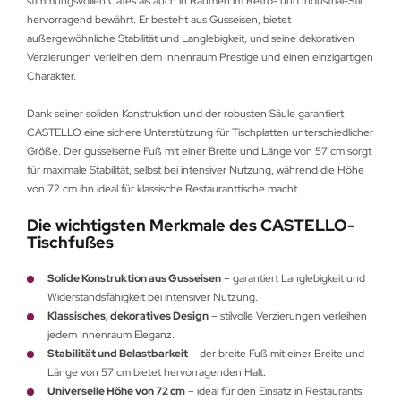
stimmungsvollen Cafés als auch in Räumen im Retro- und Industrial-Stil
hervorragend bewährt. Er besteht aus Gusseisen, bietet
außergewöhnliche Stabilität und Langlebigkeit, und seine dekorativen
Verzierungen verleihen dem Innenraum Prestige und einen einzigartigen
Charakter.
Dank seiner soliden Konstruktion und der robusten Säule garantiert
CASTELLO eine sichere Unterstützung für Tischplatten unterschiedlicher
Größe. Der gusseiserne Fuß mit einer Breite und Länge von 57 cm sorgt
für maximale Stabilität, selbst bei intensiver Nutzung, während die Höhe
von 72 cm ihn ideal für klassische Restauranttische macht.
Die wichtigsten Merkmale des CASTELLO-
Tischfußes
Solide Konstruktion aus Gusseisen
– garantiert Langlebigkeit und
Widerstandsfähigkeit bei intensiver Nutzung.
Klassisches, dekoratives Design
– stilvolle Verzierungen verleihen
jedem Innenraum Eleganz.
Stabilität und Belastbarkeit
– der breite Fuß mit einer Breite und
Länge von 57 cm bietet hervorragenden Halt.
Universelle Höhe von 72 cm
– ideal für den Einsatz in Restaurants