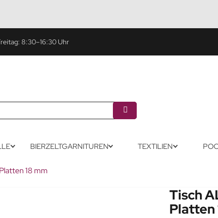
eitag: 8:30–16:30 Uhr
LLE
BIERZELTGARNITUREN
TEXTILIEN
POO
Platten 18 mm
Tisch A
Platten