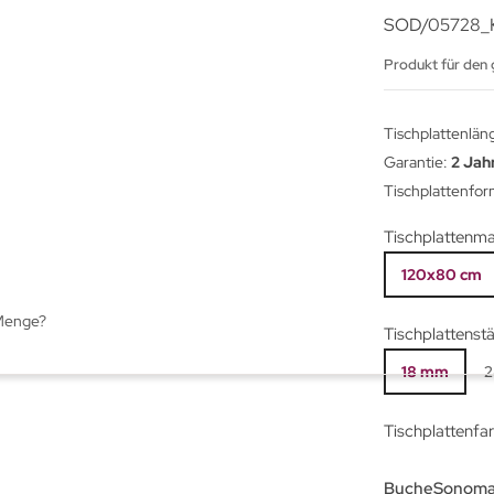
SOD/05728_
Produkt für den
Tischplattenlän
Garantie:
2 Jah
Tischplattenfor
Tischplattenm
120x80 cm
 Menge?
Tischplattenst
18 mm
Tischplattenfa
Buche
Sonoma