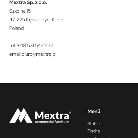
Mextra Sp. z o.o.
Szkolna 15
47-225 Kędzierzyn-Koźle
Poland
tel. +48 531 542 542
email
biuro@mextra.pl
Menü
Stühle
Tische