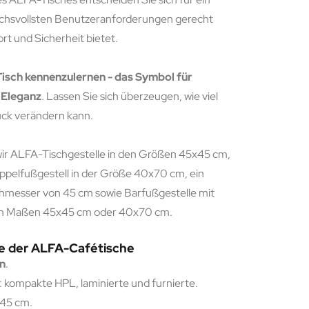
uchsvollsten Benutzeranforderungen gerecht
rt und Sicherheit bietet.
Tisch kennenzulernen - das Symbol für
d Eleganz
. Lassen Sie sich überzeugen, wie viel
ück verändern kann.
wir ALFA-Tischgestelle in den Größen 45x45 cm,
elfußgestell in der Größe 40x70 cm, ein
chmesser von 45 cm sowie Barfußgestelle mit
en Maßen 45x45 cm oder 40x70 cm.
e der ALFA-Cafétische
on
.
: kompakte HPL, laminierte und furnierte.
x45 cm.