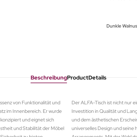
Dunkle Walnu
Beschreibung
ProductDetails
ssenz von Funktionalität und
Der ALFA-Tisch ist nicht nur 
satz im Innenbereich. Er wurde
Investition in Qualität und Lang
konzipiert und eignet sich
und dem ästhetischen Erschein
theit und Stabilität der Möbel
universelles Design und seine 
icherheit zu bieten.
Arrangements. Mit der Wahl de