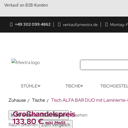
Verkauf an B2B-Kunden
+49 302 099 4862
verkauf@mextra.de
Montag–Fr
STÜHLE
TISCHE
TISCHGESTE
Zuhause
Tische
Tisch ALFA BAR DUO mit Laminierte-
Großhandelspreis
In 3D ansehen
3D schließen
Ansehen
133,80 €
exkl. MwSt
Raum ansehen
Zum Vergleich