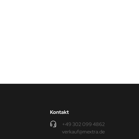
Kontakt
+49 302 099 4862
verkauf@mextra.de