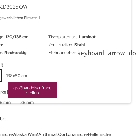
K:D3025 OW
 gewerblichen Einsatz
ge:
120/138 cm
Tischplattenart:
Laminat
re
Konstruktion:
Stahl
keyboard_arrow_d
Mehr ansehen
m:
Rechteckig
aß:
138x80 cm
großhandelsanfrage
ärke [mm]:
stellen
28 mm
38 mm
rbe:
 Eiche
Alaska Weiß
Anthrazit
Cortona Eiche
Helle Eiche