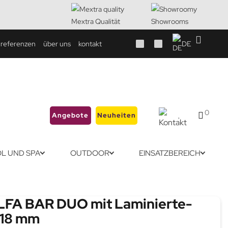
Mextra Qualität
Showrooms
referenzen
über uns
kontakt
DE
0
Angebote
Neuheiten
L UND SPA
OUTDOOR
EINSATZBEREICH
LFA BAR DUO mit Laminierte-
 18 mm