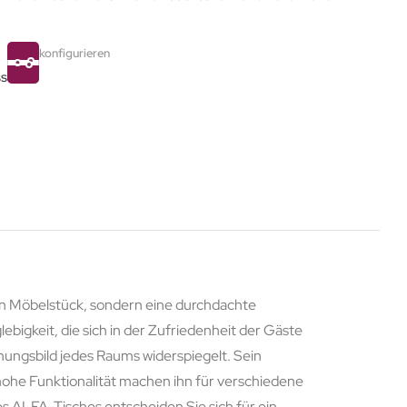
konfigurieren
ss
ein Möbelstück, sondern eine durchdachte
lebigkeit, die sich in der Zufriedenheit der Gäste
ungsbild jedes Raums widerspiegelt. Sein
hohe Funktionalität machen ihn für verschiedene
s ALFA-Tisches entscheiden Sie sich für ein