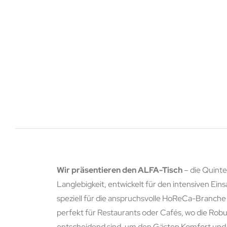
Wir präsentieren den ALFA-Tisch
– die Quinte
Langlebigkeit, entwickelt für den intensiven Ein
speziell für die anspruchsvolle HoReCa-Branche 
perfekt für Restaurants oder Cafés, wo die Robus
entscheidend sind, um den Gästen Komfort und S