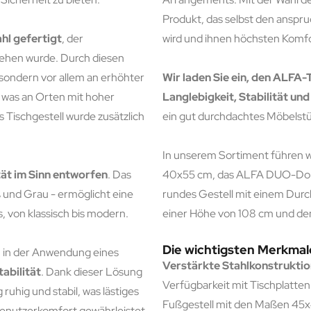
Produkt, das selbst den anspr
hl gefertigt
, der
wird und ihnen höchsten Komfo
sehen wurde. Durch diesen
 sondern vor allem an erhöhter
Wir laden Sie ein, den ALFA-
 was an Orten mit hoher
Langlebigkeit, Stabilität un
 Tischgestell wurde zusätzlich
ein gut durchdachtes Möbelst
In unserem Sortiment führen 
ät im Sinn entworfen
. Das
40x55 cm, das ALFA DUO-Dopp
ß und Grau - ermöglicht eine
rundes Gestell mit einem Dur
von klassisch bis modern.
einer Höhe von 108 cm und d
Die wichtigsten Merkmal
h in der Anwendung eines
Verstärkte Stahlkonstrukti
abilität
. Dank dieser Lösung
Verfügbarkeit mit Tischplatten
 ruhig und stabil, was lästiges
Fußgestell mit den Maßen 45
enutzerkomfort gewährleistet.