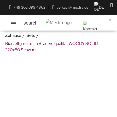
+49 302 099 4862
verkauf@mextra.de
DE
0
search
Zuhause
Sets
Bierzeltgarnitur in Brauereiqualität WOODY SOLID
220x50 Schwarz