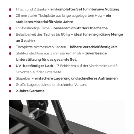
1 Tisch und 2 Bänke –
ein komplettes Set für intensive Nutzung
.
28 mm starke Tischplatte aus lange abgelagertem Holz –
ein
stabileres Material für viele Jahre
.
UV-beständige Farbe –
besserer Schutz der Oberfläche
.
Belastbarkeit des Tisches bis 80 kg –
ideal für eine größere Menge
an Geschirr
.
Tischplatte mit massiven Kanten –
höhere Verschleißfestigkeit
.
Stahlkonstruktion aus 3 mm starkem Profil –
zuverlässige
Unterstützung für das gesamte Set
.
UV-beständiger Lack
– 7 Schichten auf der Vorderseite und 3
Schichten auf der Unterseite.
Stapelbar –
einfachere Lagerung und schnelleres Aufräumen
.
Große Lagerbestände und schneller Versand.
2 Jahre Garantie
.