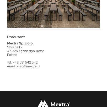
Produzent
Mextra Sp. z o.o.
Szkolna 15
47-225 Kędzierzyn-Koźle
Poland
tel. +48 531 542 542
email
biuro@mextra.pl