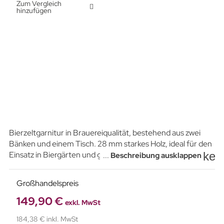
Zum Vergleich
hinzufügen
Bierzeltgarnitur in Brauereiqualität, bestehend aus zwei
Bänken und einem Tisch. 28 mm starkes Holz, ideal für den
key
Einsatz in Biergärten und gastronomischen Bereichen.
...
Beschreibung ausklappen
Hohe Belastbarkeit. Stahlrahmen aus 3 mm starkem Profil,
pulverbeschichtet. Stapelbar. Tischplatte und Sitzflächen
Großhandelspreis
der Bänke mit UV-beständiger Farbe in Schwarz
beschichtet.
149,90 €
exkl. MwSt
184,38 € inkl. MwSt