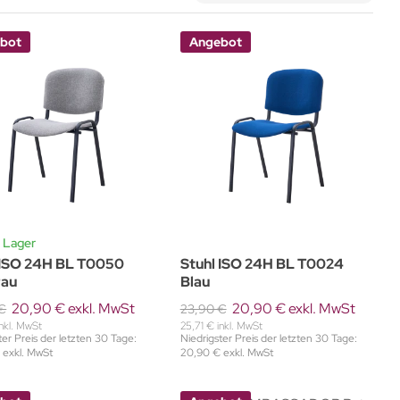
bot
Angebot
 Lager
 ISO 24H BL T0050
Stuhl ISO 24H BL T0024
rau
Blau
20,90 € exkl. MwSt
20,90 € exkl. MwSt
€
23,90 €
inkl. MwSt
25,71 € inkl. MwSt
ter Preis der letzten 30 Tage:
Niedrigster Preis der letzten 30 Tage:
 exkl. MwSt
20,90 € exkl. MwSt