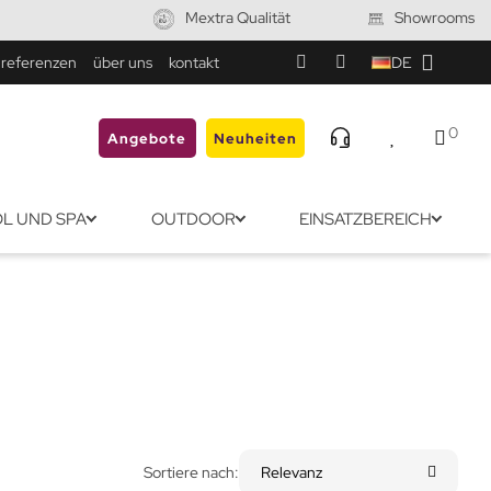
Mextra Qualität
Showrooms
referenzen
über uns
kontakt
DE
0
Angebote
Neuheiten
L UND SPA
OUTDOOR
EINSATZBEREICH
Sortiere nach:
Relevanz