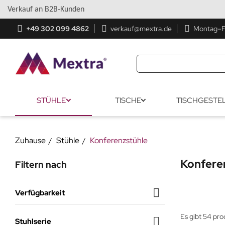
Verkauf an B2B-Kunden
+49 302 099 4862
verkauf@mextra.de
Montag–Fr
STÜHLE
TISCHE
TISCHGESTE
Zuhause
Stühle
Konferenzstühle
Konfere
Filtern nach

Verfügbarkeit
Auf Lager
(43)
Es gibt 54 pro

Stuhlserie