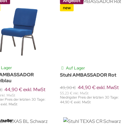
bot
Angebot
new
 Lager
Auf Lager
l AMBASSADOR
Stuhl AMBASSADOR Rot
lblau
44,90 € exkl. MwSt
49,90 €
44,90 € exkl. MwSt
 €
55,23 € inkl. MwSt
inkl. MwSt
Niedrigster Preis der letzten 30 Tage:
ter Preis der letzten 30 Tage:
44,90 € exkl. MwSt
 exkl. MwSt
tseller