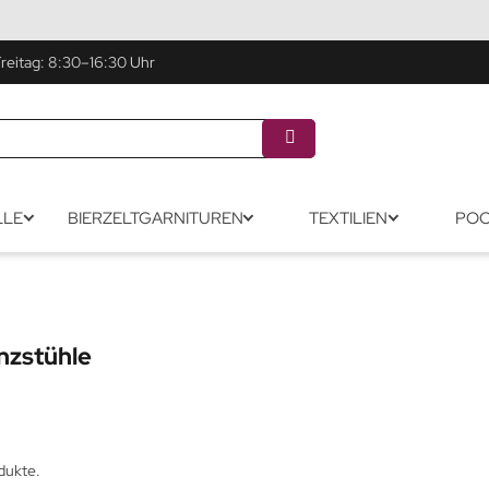
eitag: 8:30–16:30 Uhr
LLE
BIERZELTGARNITUREN
TEXTILIEN
POO
nzstühle
dukte.