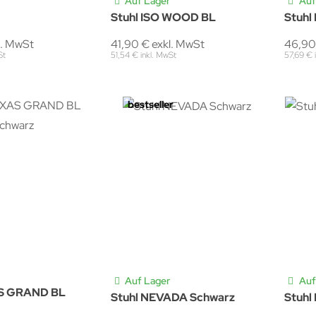
Auf Lager
Auf
Stuhl ISO WOOD BL
Stuhl
l. MwSt
41,90 € exkl. MwSt
46,90
St
51,54 € inkl. MwSt
57,69 € 
bestseller
Auf Lager
Auf
AS GRAND BL
Stuhl NEVADA Schwarz
Stuhl