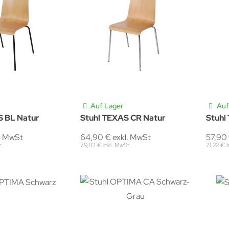
Auf Lager
Auf
S BL Natur
Stuhl TEXAS CR Natur
Stuhl
. MwSt
64,90 € exkl. MwSt
57,90 
t
79,83 € inkl. MwSt
71,22 € 