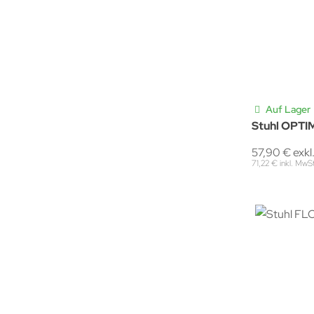
Auf Lager
Stuhl OPTI
57,90 € exkl
71,22 € inkl. MwS