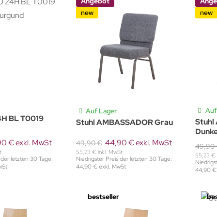
Angebot
Ange
new
new
Auf
Auf Lager
4H BL T0019
Stuh
Stuhl AMBASSADOR Grau
Dunke
0 € exkl. MwSt
44,90 € exkl. MwSt
49,90 €
49,90
t
55,23 € inkl. MwSt
55,23 € 
 der letzten 30 Tage:
Niedrigster Preis der letzten 30 Tage:
Niedrigs
wSt
44,90 € exkl. MwSt
44,90 €
bestseller
bes