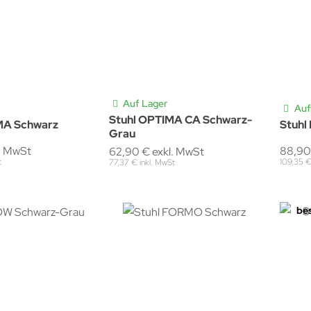
Auf Lager
Auf
Stuhl OPTIMA CA Schwarz-
MA Schwarz
Stuhl
Grau
. MwSt
88,90
62,90 € exkl. MwSt
t
109,35 €
77,37 € inkl. MwSt
bes