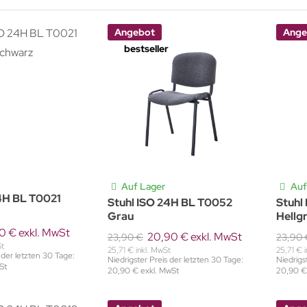
Angebot
Ange
bestseller
Auf Lager
Auf
4H BL T0021
Stuhl ISO 24H BL T0052
Stuhl
Grau
Hellg
0 € exkl. MwSt
20,90 € exkl. MwSt
23,90 €
23,90 
St
25,71 € inkl. MwSt
25,71 € 
 der letzten 30 Tage:
Niedrigster Preis der letzten 30 Tage:
Niedrigs
St
20,90 € exkl. MwSt
20,90 €