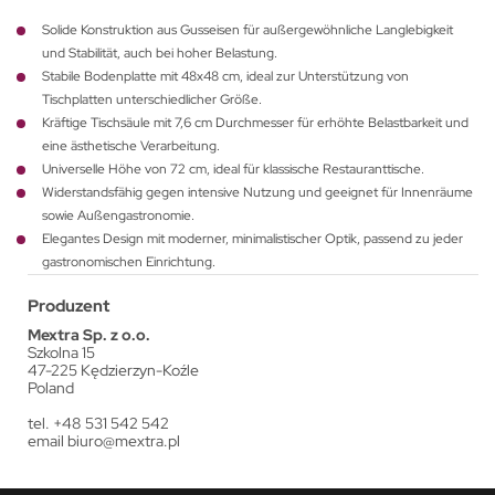
Solide Konstruktion aus Gusseisen für außergewöhnliche Langlebigkeit
und Stabilität, auch bei hoher Belastung.
Stabile Bodenplatte mit 48x48 cm, ideal zur Unterstützung von
Tischplatten unterschiedlicher Größe.
Kräftige Tischsäule mit 7,6 cm Durchmesser für erhöhte Belastbarkeit und
eine ästhetische Verarbeitung.
Universelle Höhe von 72 cm, ideal für klassische Restauranttische.
Widerstandsfähig gegen intensive Nutzung und geeignet für Innenräume
sowie Außengastronomie.
Elegantes Design mit moderner, minimalistischer Optik, passend zu jeder
gastronomischen Einrichtung.
Produzent
Mextra Sp. z o.o.
Szkolna 15
47-225 Kędzierzyn-Koźle
Poland
tel. +48 531 542 542
email
biuro@mextra.pl