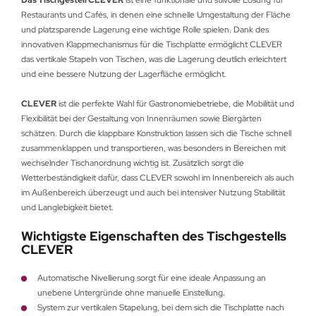
Das Tischgestell CLEVER
ist eine funktionale und stilvolle Lösung für
Restaurants und Cafés, in denen eine schnelle Umgestaltung der Fläche
und platzsparende Lagerung eine wichtige Rolle spielen. Dank des
innovativen Klappmechanismus für die Tischplatte ermöglicht CLEVER
das vertikale Stapeln von Tischen, was die Lagerung deutlich erleichtert
und eine bessere Nutzung der Lagerfläche ermöglicht.
CLEVER
ist die perfekte Wahl für Gastronomiebetriebe, die Mobilität und
Flexibilität bei der Gestaltung von Innenräumen sowie Biergärten
schätzen. Durch die klappbare Konstruktion lassen sich die Tische schnell
zusammenklappen und transportieren, was besonders in Bereichen mit
wechselnder Tischanordnung wichtig ist. Zusätzlich sorgt die
Wetterbeständigkeit dafür, dass CLEVER sowohl im Innenbereich als auch
im Außenbereich überzeugt und auch bei intensiver Nutzung Stabilität
und Langlebigkeit bietet.
Wichtigste Eigenschaften des Tischgestells
CLEVER
Automatische Nivellierung sorgt für eine ideale Anpassung an
unebene Untergründe ohne manuelle Einstellung.
System zur vertikalen Stapelung, bei dem sich die Tischplatte nach