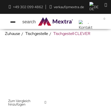
+49 302 099 4862
verkauf@mextra.de
DE
0
search
Zuhause
Tischgestelle
Tischgestell CLEVER
Zum Vergleich
hinzufügen