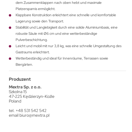
dem Zusammenklappen nach oben hebt und maximale
Platzersparnis ermöglicht.
Klappbare Konstruktion erleichtert eine schnelle und komfortable
Lagerung sowie den Transport.
Stabilität und Langlebigkeit durch eine solide Aluminiumbasis, eine
robuste Säule mit Ø6 cm und eine wetterbeständige
Pulverbeschichtung.
Leicht und mobil mit nur 3,8 kg, was eine schnelle Umgestaltung des
Gastraums erleichtert.
Wetterbeständig und ideal für Innenräume, Terrassen sowie
Biergärten.
Produzent
Mextra Sp. z o.o.
Szkolna 15
47-225 Kędzierzyn-Koźle
Poland
tel. +48 531 542 542
email
biuro@mextra.pl