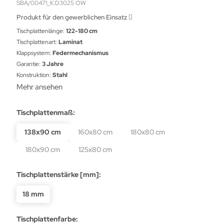
SBA/00471_K:D3025 OW
Produkt für den gewerblichen Einsatz
Tischplattenlänge:
122-180 cm
Tischplattenart:
Laminat
Klappsystem:
Federmechanismus
Garantie:
3 Jahre
Konstruktion:
Stahl
Mehr ansehen
Tischplattenmaß:
138x90 cm
160x80 cm
180x80 cm
180x90 cm
125x80 cm
Tischplattenstärke [mm]:
18 mm
Tischplattenfarbe: