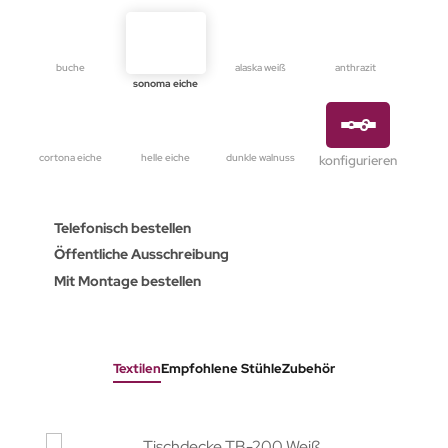
buche
alaska weiß
anthrazit
sonoma eiche
cortona eiche
helle eiche
dunkle walnuss
konfigurieren
Telefonisch bestellen
Öffentliche Ausschreibung
Mit Montage bestellen
Textilen
Empfohlene Stühle
Zubehör