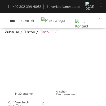
+49 302 099 4862
verkauf@mextra.de
DE
0
search
Zuhause
Tische
Tisch EC-T
Ansehen
In 3D ansehen
Raum ansehen
Zum Vergleich
hinzufügen