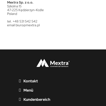
Mextra Sp. z o.o.
Szkolna 15
47-225 Kędzierzyn-Koźle
Poland
tel. +48 531 542 542
email
biuro@mextra.pl
Kontakt
Menü
Kundenbereich