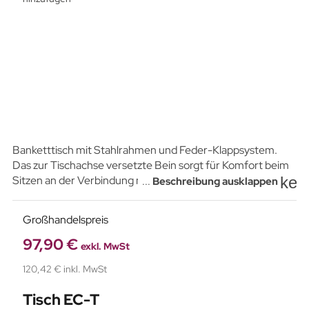
Banketttisch mit Stahlrahmen und Feder-Klappsystem.
Das zur Tischachse versetzte Bein sorgt für Komfort beim
key
Sitzen an der Verbindung mehrerer Tische. Laminierte
...
Beschreibung ausklappen
Swiss Krono Tischplatte mit 18 mm Stärke und
antibakteriellen Eigenschaften. Stapelbar.
Großhandelspreis
97,90 €
exkl. MwSt
120,42 € inkl. MwSt
Tisch EC-T