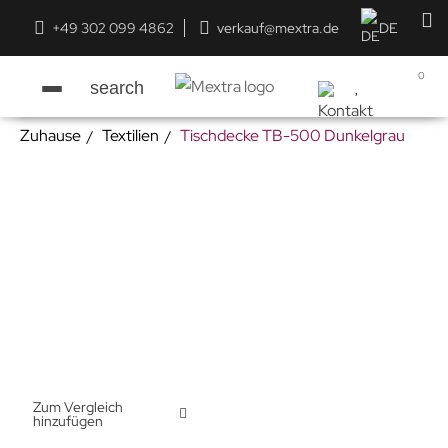
+49 302 099 4862
verkauf@mextra.de
DE
0
search
Zuhause
Textilien
Tischdecke TB-500 Dunkelgrau
Zum Vergleich
hinzufügen