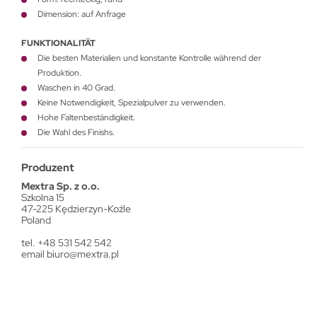
Dimension: auf Anfrage
FUNKTIONALITÄT
Die besten Materialien und konstante Kontrolle während der
Produktion.
Waschen in 40 Grad.
Keine Notwendigkeit, Spezialpulver zu verwenden.
Hohe Faltenbeständigkeit.
Die Wahl des Finishs.
Produzent
Mextra Sp. z o.o.
Szkolna 15
47-225 Kędzierzyn-Koźle
Poland
tel. +48 531 542 542
email
biuro@mextra.pl