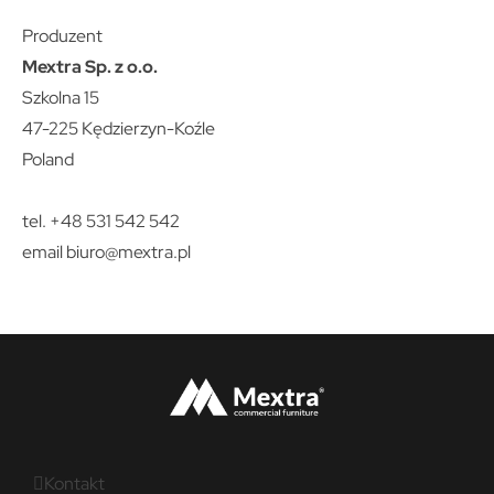
Produzent
Mextra Sp. z o.o.
Szkolna 15
47-225 Kędzierzyn-Koźle
Poland
tel. +48 531 542 542
email
biuro@mextra.pl
Kontakt