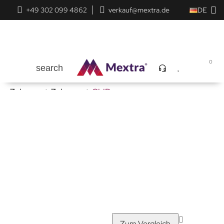
+49 302 099 4862
verkauf@mextra.de
DE
0
search
Zuhause
Zuhause
CLIP
Zum Vergleich