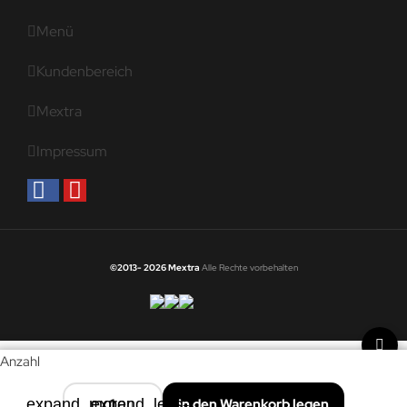
Menü
Kundenbereich
Mextra
Impressum
©2013- 2026 Mextra
Alle Rechte vorbehalten
Anzahl
expand_more
expand_less
In den Warenkorb legen