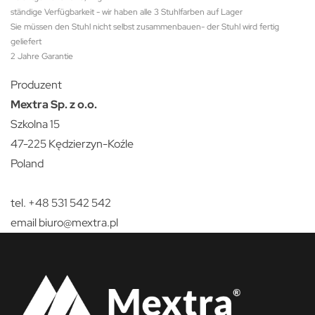
ständige Verfügbarkeit - wir haben alle 3 Stuhlfarben auf Lager
Sie müssen den Stuhl nicht selbst zusammenbauen- der Stuhl wird fertig
geliefert
2 Jahre Garantie
Produzent
Mextra Sp. z o.o.
Szkolna 15
47-225 Kędzierzyn-Koźle
Poland
tel. +48 531 542 542
email
biuro@mextra.pl