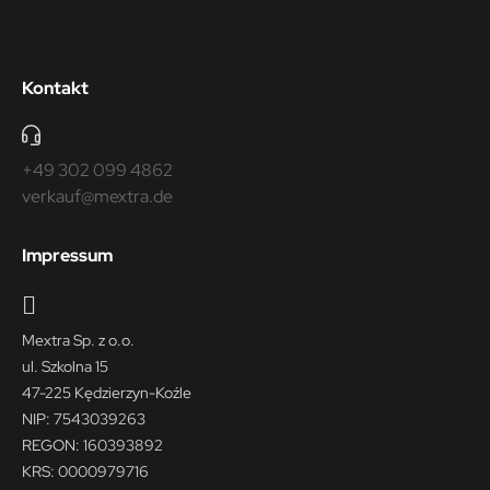
Kontakt
+49 302 099 4862
verkauf@mextra.de
Impressum
Mextra Sp. z o.o.
ul. Szkolna 15
47-225 Kędzierzyn-Koźle
NIP: 7543039263
REGON: 160393892
KRS: 0000979716