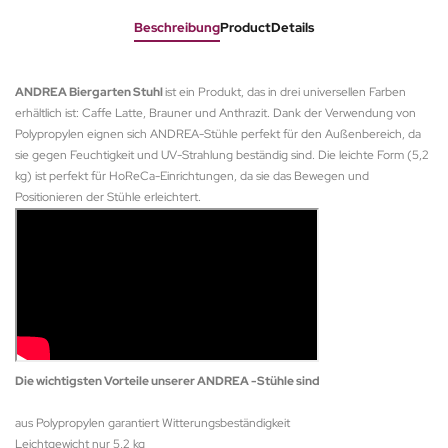
Beschreibung
ProductDetails
ANDREA Biergarten Stuhl
ist ein Produkt, das in drei universellen Farben
erhältlich ist: Caffe Latte, Brauner und Anthrazit. Dank der Verwendung von
Polypropylen eignen sich ANDREA-Stühle perfekt für den Außenbereich, da
sie gegen Feuchtigkeit und UV-Strahlung beständig sind. Die leichte Form (5,2
kg) ist perfekt für HoReCa-Einrichtungen, da sie das Bewegen und
Positionieren der Stühle erleichtert.
Die wichtigsten Vorteile unserer ANDREA -Stühle sind
aus Polypropylen garantiert Witterungsbeständigkeit
Leichtgewicht nur 5,2 kg