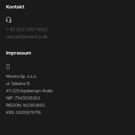
Kontakt
+49 302 099 4862
verkauf@mextra.de
Impressum
Mextra Sp. z o.o.
ul. Szkolna 15
47-225 Kędzierzyn-Koźle
NIP: 7543039263
REGON: 160393892
KRS: 0000979716