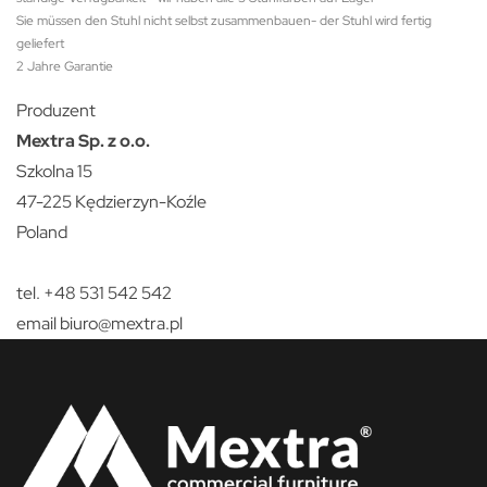
Sie müssen den Stuhl nicht selbst zusammenbauen- der Stuhl wird fertig
geliefert
2 Jahre Garantie
Produzent
Mextra Sp. z o.o.
Szkolna 15
47-225 Kędzierzyn-Koźle
Poland
tel. +48 531 542 542
email
biuro@mextra.pl