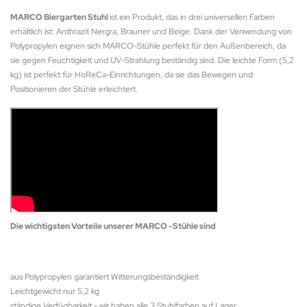
MARCO Biergarten Stuhl
ist ein Produkt, das in drei universellen Farben
erhältlich ist: Anthrazit Nergra, Brauner und Beige. Dank der Verwendung von
Polypropylen eignen sich MARCO-Stühle perfekt für den Außenbereich, da
sie gegen Feuchtigkeit und UV-Strahlung beständig sind. Die leichte Form (5,2
kg) ist perfekt für HoReCa-Einrichtungen, da sie das Bewegen und
Positionieren der Stühle erleichtert.
Die wichtigsten Vorteile unserer MARCO -Stühle sind
aus Polypropylen garantiert Witterungsbeständigkeit
Leichtgewicht nur 5,2 kg
ständige Verfügbarkeit - wir haben alle 3 Stuhlfarben auf Lager