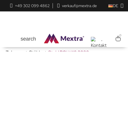
+49 302 099 4862
verkauf@mextra.de
DE
0
search
Zuhause
Stühle
Stuhl POLY 10 3020