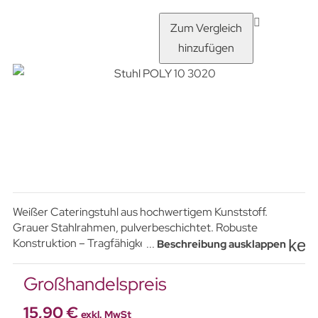
Zum Vergleich
hinzufügen
Weißer Cateringstuhl aus hochwertigem Kunststoff.
Grauer Stahlrahmen, pulverbeschichtet. Robuste
key
Konstruktion – Tragfähigkeit bis 120 kg. Stapelbar bis zu 50
...
Beschreibung ausklappen
Stück.
Großhandelspreis
15,90 €
exkl. MwSt