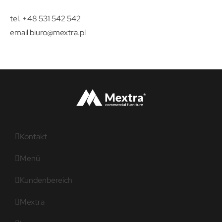
tel. +48 531 542 542
email
biuro@mextra.pl
Kontakt
Menü
Kundenbereich
Mextra