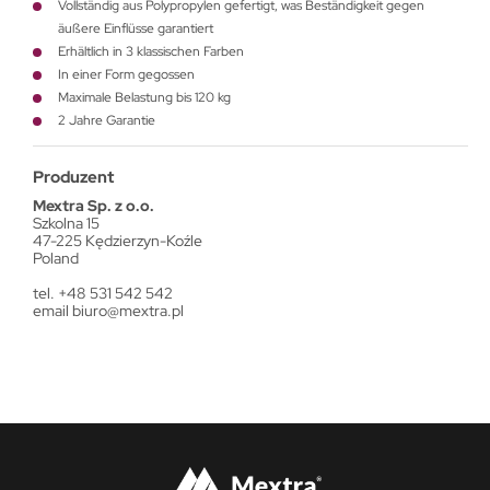
Vollständig aus Polypropylen gefertigt, was Beständigkeit gegen
äußere Einflüsse garantiert
Erhältlich in 3 klassischen Farben
In einer Form gegossen
Maximale Belastung bis 120 kg
2 Jahre Garantie
Produzent
Mextra Sp. z o.o.
Szkolna 15
47-225 Kędzierzyn-Koźle
Poland
tel. +48 531 542 542
email
biuro@mextra.pl