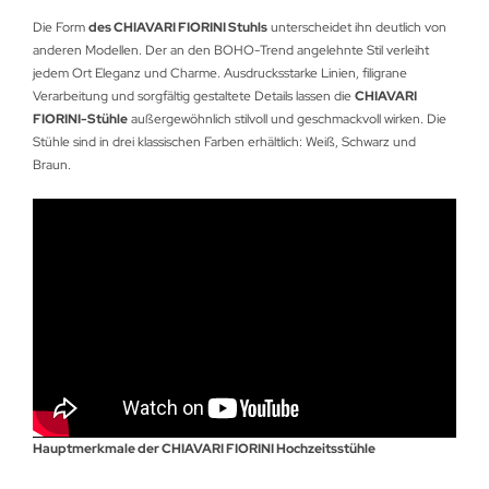
Die Form
des CHIAVARI FIORINI Stuhls
unterscheidet ihn deutlich von
anderen Modellen. Der an den BOHO-Trend angelehnte Stil verleiht
jedem Ort Eleganz und Charme. Ausdrucksstarke Linien, filigrane
Verarbeitung und sorgfältig gestaltete Details lassen die
CHIAVARI
FIORINI-Stühle
außergewöhnlich stilvoll und geschmackvoll wirken. Die
Stühle sind in drei klassischen Farben erhältlich: Weiß, Schwarz und
Braun.
Hauptmerkmale der CHIAVARI FIORINI Hochzeitsstühle