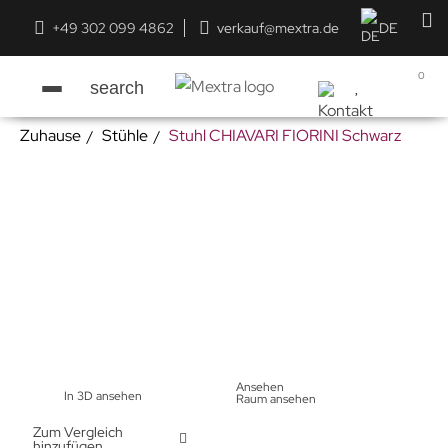
+49 302 099 4862
verkauf@mextra.de
DE
0
search
Zuhause
Stühle
Stuhl CHIAVARI FIORINI Schwarz
Ansehen
In 3D ansehen
Raum ansehen
Zum Vergleich
hinzufügen