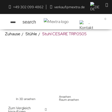
+49 302 099 4862
verkauf@mextra.de
DE
0
search
Zuhause
Stühle
Stuhl CESARE TRP.0505
Ansehen
In 3D ansehen
Raum ansehen
Zum Vergleich
hinzufügen