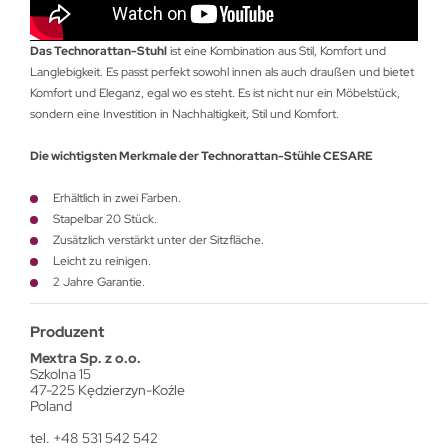
Das Technorattan-Stuhl
ist eine Kombination aus Stil, Komfort und
Langlebigkeit. Es passt perfekt sowohl innen als auch draußen und bietet
Komfort und Eleganz, egal wo es steht. Es ist nicht nur ein Möbelstück,
sondern eine Investition in Nachhaltigkeit, Stil und Komfort.
Die wichtigsten Merkmale der Technorattan-Stühle CESARE
Erhältlich in zwei Farben.
Stapelbar 20 Stück.
Zusätzlich verstärkt unter der Sitzfläche.
Leicht zu reinigen.
2 Jahre Garantie.
Produzent
Mextra Sp. z o.o.
Szkolna 15
47-225 Kędzierzyn-Koźle
Poland
tel. +48 531 542 542