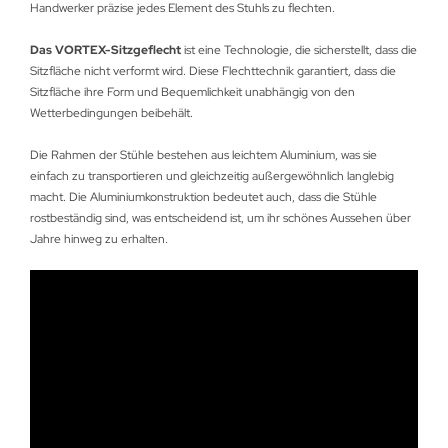
Handwerker präzise jedes Element des Stuhls zu flechten.
Das
VORTEX-Sitzgeflecht
ist eine Technologie, die sicherstellt, dass die
Sitzfläche nicht verformt wird. Diese Flechttechnik garantiert, dass die
Sitzfläche ihre Form und Bequemlichkeit unabhängig von den
Wetterbedingungen beibehält.
Die Rahmen der Stühle bestehen aus leichtem Aluminium, was sie
einfach zu transportieren und gleichzeitig außergewöhnlich langlebig
macht. Die Aluminiumkonstruktion bedeutet auch, dass die Stühle
rostbeständig sind, was entscheidend ist, um ihr schönes Aussehen über
Jahre hinweg zu erhalten.