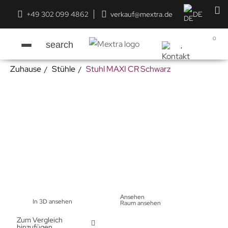
+49 302 099 4862
verkauf@mextra.de
DE
0
search
Zuhause
Stühle
Stuhl MAXI CR Schwarz
Ansehen
In 3D ansehen
Raum ansehen
Zum Vergleich
hinzufügen