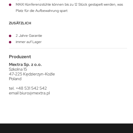
MAXI Konferenzstühle können bis zu 12 Stück gestapelt werden, was
Platz für die Aufbewahrung spart
ZUSÄTZLICH
2 Jahre Garantie
immer auf Lager
Produzent
Mextra Sp. z o.o.
Szkolna 15
47-225 Kędzierzyn-Koźle
Poland
tel. +48 531 542 542
email
biuro@mextra.pl