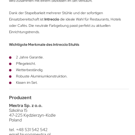
wird zusammen mit einem Sitzkissen im Set verkauft.
Dank der Stapelbarkeit mehrerer Stühle und der sofortigen
Einsatzbereitschaft ist
Intreccio
die ideale Wahl für Restaurants, Hotels
oder Cafés. Die neutrale Farbgebung passt perfekt zu aktuellen
Einrichtungstrends.
Wichtigste Merkmale des Intreccio Stuhls
2 Jahre Garantie.
Pflegeleicht.
Wetterbeständig.
Robuste Aluminiumkonstruktion.
Kissen im Set.
Produzent
Mextra Sp. z o.o.
Szkolna 15
47-225 Kędzierzyn-Koźle
Poland
tel. +48 531 542 542
email
biuro@mextra.pl