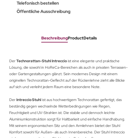
Telefonisch bestellen
Öffentliche Ausschreibung
Beschreibung
ProductDetails
Der
Technorattan-Stuhl Intreccio
ist eine elegante und praktische
Lösung, die sowohl in HoReCa-Bereichen als auch in privaten Terrassen-
oder Gartengestaltungen glänzt. Sein modernes Design mit einem
originellen Technorattan-Geflecht auf der Rückenlehne zieht alle Blicke
auf sich und verleiht jedem Raum eine besondere Note.
Der
Intreccio Stuhl
ist aus hochwertigem Technorattan gefertigt, das
beständig gegen wechselnde Wetterbedingungen wie Regen,
Feuchtigkeit und UV-Strahlen ist. Die stabile und dennoch leichte
Aluminiumkonstruktion sorgt für Haltbarkeit und einfache Handhabung.
Mit seinem ergonomischen Sitz und den Armlehnen bietet der Stuhl
Komfort sowohl für Außen- als auch Innenbereiche. Der Stuhl Intreccio