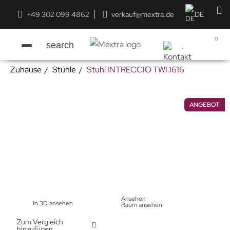
+49 302 099 4862
verkauf@mextra.de
DE
0
search
Zuhause
Stühle
Stuhl INTRECCIO TWI.1616
ANGEBOT
Ansehen
In 3D ansehen
Raum ansehen
Zum Vergleich
hinzufügen