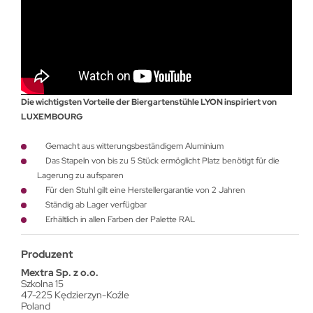
Die wichtigsten Vorteile der Biergartenstühle LYON inspiriert von
LUXEMBOURG
Gemacht aus witterungsbeständigem Aluminium
Das Stapeln von bis zu 5 Stück ermöglicht Platz benötigt für die
Lagerung zu aufsparen
Für den Stuhl gilt eine Herstellergarantie von 2 Jahren
Ständig ab Lager verfügbar
Erhältlich in allen Farben der Palette RAL
Produzent
Mextra Sp. z o.o.
Szkolna 15
47-225 Kędzierzyn-Koźle
Poland