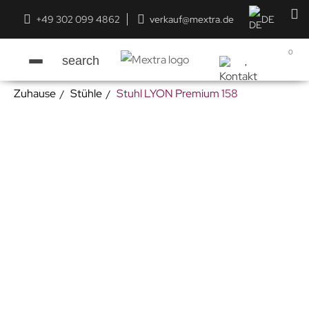
+49 302 099 4862
verkauf@mextra.de
DE
0
search
Zuhause
Stühle
Stuhl LYON Premium 158