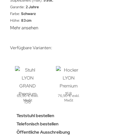
Stapelbarkeit (max):
5 Stk.
Garantie:
2 Jahre
Farbe:
Schwarz
Höhe:
83 cm
Mehr ansehen
Verfügbare Varianten:
69,90 € exkl.
76,90 € exkl.
MwSt
MwSt
Teststuhl bestellen
Telefonisch bestellen
Öffentliche Ausschreibung