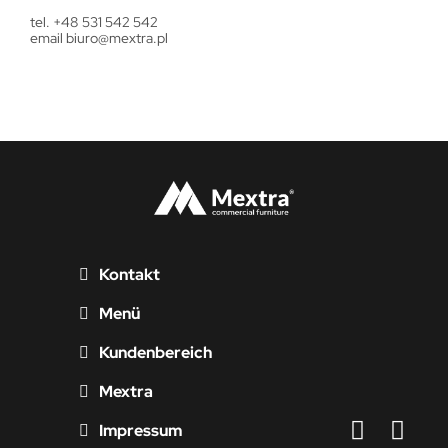
tel. +48 531 542 542
email
biuro@mextra.pl
Kontakt
Menü
Kundenbereich
Mextra
Impressum