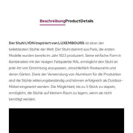
Beschreibung
ProductDetails
Der Stuhl LYON inspiriert von LUXEMBOURG
ist einer der
beliebtesten Stühle der Welt. Der Stuhl stammt aus Paris, die ersten
Modelle wurden bereits im Jahr 1923 produziert. Seine einfache Form in
Kombination mit der riesigen Farbpalette RAL ermöglicht den Stuhl an
jede Art von Einrichtung anzupassen, einschließlich Restaurants und
deren Gärten. Dank der Verwendung von Aluminium für die Produktion
sind die Stühle witterungsbeständig und können erfolgreich als Outdoor-
Möbel eingesetzt werden. Die Möglichkeit, bis zu 5 Stück zu stapeln,
ermöglicht, die Stühle auf kleinem Raum zu lagern, wenn sie nicht
benötigt werden.