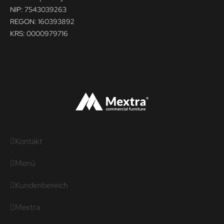
NIP: 7543039263
REGON: 160393892
KRS: 0000979716
Kontakt
Menü
Kundenbereich
Mextra