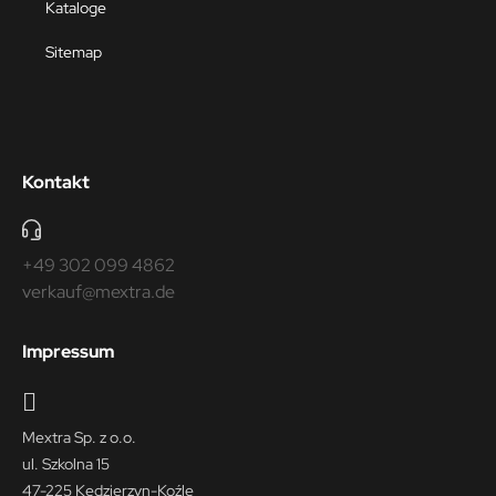
Kataloge
Sitemap
Kontakt
+49 302 099 4862
verkauf@mextra.de
Impressum
Mextra Sp. z o.o.
ul. Szkolna 15
47-225 Kędzierzyn-Koźle