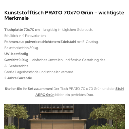
Kunststofftisch PRATO 70x70 Grün – wichtigste
Merkmale
Tischplatte 70x70 cm
– langlebig im täglichen Gebrauch.
Erhältlich in 4 Farbvarianten.
Rahmen aus pulverbeschichtetem Edelstahl
mit E-Coating.
Belastbarkeit bis 80 kg.
UV-beständig
.
Gewicht 9,9 kg
– einfaches Umstellen und flexible Gestaltung des
Außenbereichs.
Große Lagerbestände und schneller Versand.
2 Jahre Garantie
.
Stellen Sie Ihr Set zusammen!
Der Tisch PRATO 70 x 70 Grün und der
Stuhl
AERO Grün
bilden ein perfektes Duo.