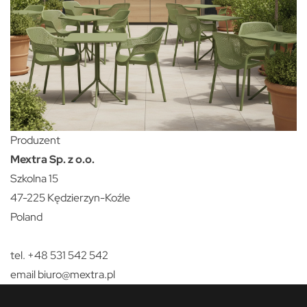
Produzent
Mextra Sp. z o.o.
Szkolna 15
47-225 Kędzierzyn-Koźle
Poland
tel. +48 531 542 542
email
biuro@mextra.pl