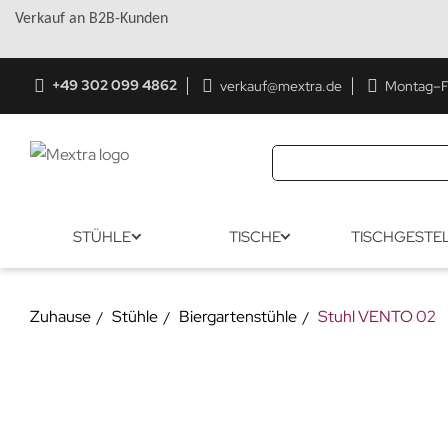
Verkauf an B2B-Kunden
+49 302 099 4862
verkauf@mextra.de
Montag–Fr
STÜHLE
TISCHE
TISCHGESTE
Zuhause
Stühle
Biergartenstühle
Stuhl VENTO 02