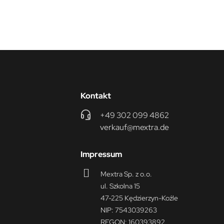
Kontakt
+49 302 099 4862
verkauf@mextra.de
Impressum
Mextra Sp. z o.o.
ul. Szkolna 15
47-225 Kędzierzyn-Koźle
NIP: 7543039263
REGON: 160393892