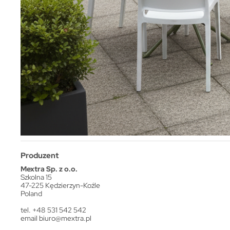
Produzent
Mextra Sp. z o.o.
Szkolna 15
47-225 Kędzierzyn-Koźle
Poland
tel. +48 531 542 542
email
biuro@mextra.pl