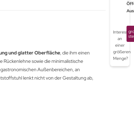
Öff
Aus
gr
Interessiert
ste
an
einer
größeren
rung und glatter Oberfläche
, die ihm einen
Menge?
rte Rückenlehne sowie die minimalistische
 in gastronomischen Außenbereichen, an
stoffstuhl lenkt nicht von der Gestaltung ab,