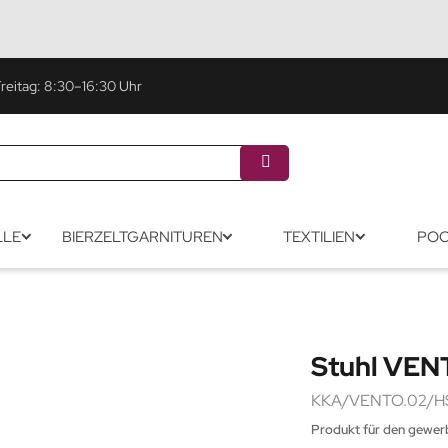
eitag: 8:30–16:30 Uhr
LLE
BIERZELTGARNITUREN
TEXTILIEN
POO
Stuhl VEN
KKA/VENTO.02/H
Produkt für den gewerb