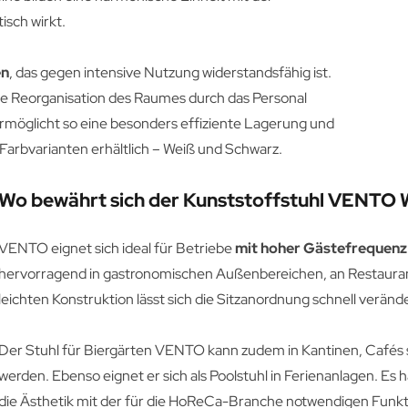
isch wirkt.
en
, das gegen intensive Nutzung widerstandsfähig ist.
 die Reorganisation des Raumes durch das Personal
ermöglicht so eine besonders effiziente Lagerung und
 Farbvarianten erhältlich – Weiß und Schwarz.
Wo bewährt sich der Kunststoffstuhl VENTO 
VENTO eignet sich ideal für Betriebe
mit hoher Gästefrequenz 
hervorragend in gastronomischen Außenbereichen, an Restaurant
leichten Konstruktion lässt sich die Sitzanordnung schnell veränd
Der Stuhl für Biergärten VENTO kann zudem in Kantinen, Cafés 
werden. Ebenso eignet er sich als Poolstuhl in Ferienanlagen. Es
die Ästhetik mit der für die HoReCa-Branche notwendigen Funkti