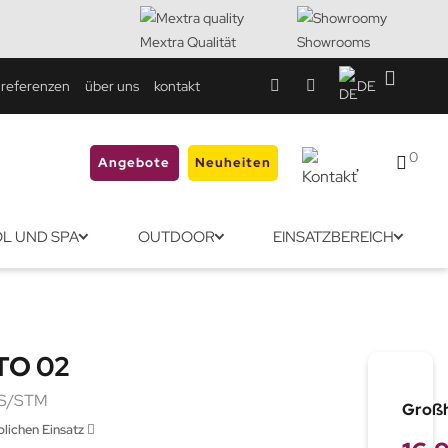
Mextra Qualität
Showrooms
referenzen
über uns
kontakt
DE
0
Angebote
Neuheiten
L UND SPA
OUTDOOR
EINSATZBEREICH
TO 02
S/STM
Großh
lichen Einsatz