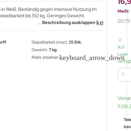
16,
n in Weiß. Beständig gegen intensive Nutzung im
MwSt
lastbarkeit bis 150 kg. Geringes Gewicht.
20,79 
keyboard_
...
Beschreibung ausklappen
off
Stapelbarkeit (max):
25 Stk.
Auf
Gewicht:
7 kg
Lager
keyboard_arrow_down
Mehr ansehen
verfüg
:
Versa
11.08
Tel
bes