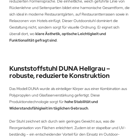
reduzierten Formensprache. Die einheitliche, weich geführte Linie von
Rückenlehne und Seitenpartien bildet eine harmonische Gesamtform, die
sich ideal in moderne Restaurantgärten, auf Restaurantterrassen sowie in
Relaxzonen von Hotels einfügt. Dieser Outdoorstuhl dominiert die
Gestaltung nicht, sondern sorgt für visuelle Ordnung. Er eignet sich
überall dort, wo
klare Ästhetik, optische Leichtigkeit und
Funktionalität gefragt sind
.
Kunststoffstuhl DUNA Hellgrau –
robuste, reduzierte Konstruktion
Das Modell DUNA wurde als einteiliger Körper aus einer Kombination aus
Polypropylen und Glasfaserverstärkung gefertigt. Diese
Produktionstechnologie sorgt für
hohe Stabilität und
Widerstandsfähigkeit im täglichen Gebrauch
.
Der Stuhl zeichnet sich durch sein geringes Gewicht aus, was die
Reorganisation von Flächen erleichtert. Zudem ist er stapelbar und UV-
beständig – ein entscheidender Vorteil für den Einsatz im Outdoor-