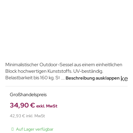
Minimalistischer Outdoor-Sessel aus einem einheitlichen
Block hochwertigen Kunststoffs.
UV-beständig.
key
Belastbarkeit bis 160 kg. Stapelbar. Farbe: Hellgrau.
...
Beschreibung ausklappen
Großhandelspreis
34,90 €
exkl. MwSt
42,93 € inkl. MwSt
Auf Lager verfügbar