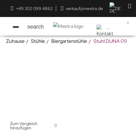
+49 302 099 4862
verkauf@mextra.de
DE
0
search
Zuhause
Stühle
Biergartenstühle
Stuhl DUNA 09
Zum Vergleich
hinzufügen