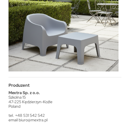
Produzent
Mextra Sp. z o.o.
Szkolna 15
47-225 Kędzierzyn-Koźle
Poland
tel. +48 531 542 542
email
biuro@mextra.pl