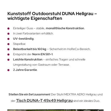
Kunststoff Outdoorstuhl DUNA Hellgrau –
wichtigste Eigenschaften
Einteiliger Guss – stabile,
monolithische Konstruktion
.
In zwei Farbvarianten erhältlich.
UV-beständig
.
Stapelbar.
Belastbarkeit bis 160 kg
– Sicherheit im HoReCa-Bereich.
Entspricht der
Norm EN 581-1
.
Leichte Konstruktion
– einfaches Tragen und schnelle
Umgestaltung von Gastraum oder Terrasse.
2 Jahre Garantie
.
Stellen Sie ein Set zusammen!
Der Stuhl MEXTRA AERO Hellgrau und
Tisch DUNA-T 49x49 Hellgrau
der
sind ein ideales Duo.