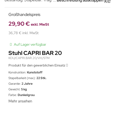
key
...
Beschreibung ausklappen
Großhandelspreis
29,90 €
exkl. MwSt
36,78 € inkl. MwSt
Auf Lager verfügbar
Stuhl CAPRI BAR 20
KOU/CAPRI.BAR.20/VH/STM
Produkt für den gewerblichen Einsatz
Konstruktion:
Kunststoff
Stapelbarkeit (max):
22 Stk.
Garantie:
2 Jahre
Gewicht:
5 kg
Farbe:
Dunkelgrau
Mehr ansehen