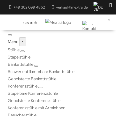
+49 302 099 4862
verkauf@mextra.de
DE
0
search
Menu
×
Stühle
Stapelstühle
Bankettstühle
Schwer entflammbare Bankettstühle
Gepolsterte Bankettstühle
Konferenzstühle
Stapelbare Konferenzstühle
Gepolsterte Konferenzstühle
Konferenzstühle mit Armlehnen
Besucherstühle