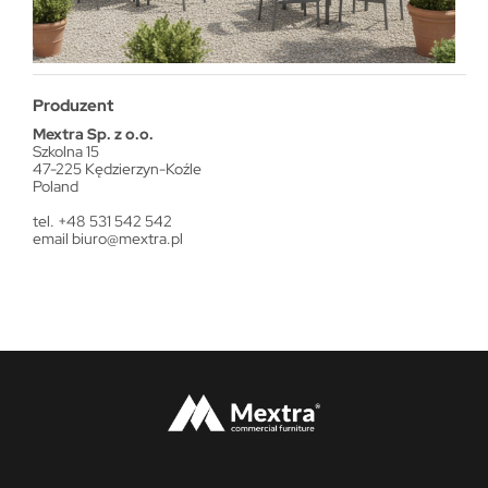
Produzent
Mextra Sp. z o.o.
Szkolna 15
47-225 Kędzierzyn-Koźle
Poland
tel. +48 531 542 542
email
biuro@mextra.pl