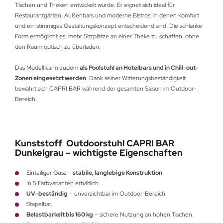
Tischen und Theken entwickelt wurde. Er eignet sich ideal für
Restaurantgärten, Außenbars und moderne Bistros, in denen Komfort
und ein stimmiges Gestaltungskonzept entscheidend sind. Die schlanke
Form ermöglicht es, mehr Sitzplätze an einer Theke zu schaffen, ohne
den Raum optisch zu überladen.
Das Modell kann zudem
als Poolstuhl an Hotelbars und in Chill-out-
Zonen eingesetzt werden
. Dank seiner Witterungsbeständigkeit
bewährt sich CAPRI BAR während der gesamten Saison im Outdoor-
Bereich.
Kunststoff Outdoorstuhl CAPRI BAR
Dunkelgrau – wichtigste Eigenschaften
Einteiliger Guss –
stabile, langlebige Konstruktion
.
In 5 Farbvarianten erhältlich.
UV-beständig
– unverzichtbar im Outdoor-Bereich.
Stapelbar.
Belastbarkeit bis 160 kg
– sichere Nutzung an hohen Tischen.