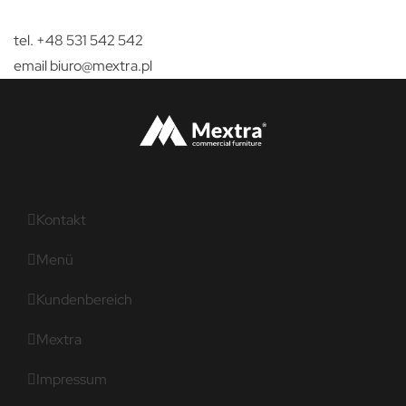
tel. +48 531 542 542
email
biuro@mextra.pl
Kontakt
Menü
Kundenbereich
Mextra
Impressum