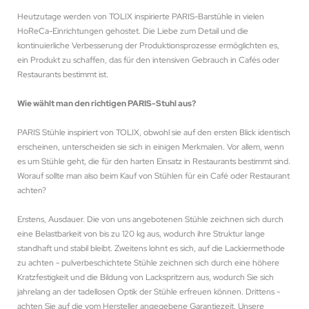
Heutzutage werden von TOLIX inspirierte PARIS-Barstühle in vielen
HoReCa-Einrichtungen gehostet. Die Liebe zum Detail und die
kontinuierliche Verbesserung der Produktionsprozesse ermöglichten es,
ein Produkt zu schaffen, das für den intensiven Gebrauch in Cafés oder
Restaurants bestimmt ist.
Wie wählt man den richtigen PARIS-Stuhl aus?
PARIS Stühle inspiriert von TOLIX, obwohl sie auf den ersten Blick identisch
erscheinen, unterscheiden sie sich in einigen Merkmalen. Vor allem, wenn
es um Stühle geht, die für den harten Einsatz in Restaurants bestimmt sind.
Worauf sollte man also beim Kauf von Stühlen für ein Café oder Restaurant
achten?
Erstens, Ausdauer. Die von uns angebotenen Stühle zeichnen sich durch
eine Belastbarkeit von bis zu 120 kg aus, wodurch ihre Struktur lange
standhaft und stabil bleibt. Zweitens lohnt es sich, auf die Lackiermethode
zu achten - pulverbeschichtete Stühle zeichnen sich durch eine höhere
Kratzfestigkeit und die Bildung von Lackspritzern aus, wodurch Sie sich
jahrelang an der tadellosen Optik der Stühle erfreuen können. Drittens -
achten Sie auf die vom Hersteller angegebene Garantiezeit. Unsere