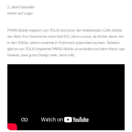
2 Jahre Garantie!
immer auf Lager
PARIS Stühle inspiriert von TOLIX sind einer der beliebtesten Café-Stühle
der Welt. Ihre Geschichte reicht fast 100 Jahre zurück, als Stühle dieser Art
in den 1930er Jahren erstmals in Frankreich präsentiert wurden. Seitdem
gibt es von TOLIX inspirierte PARIS-Stühle unverändert auf dem Markt, was
beweist, dass gutes Design viele Jahre hält.