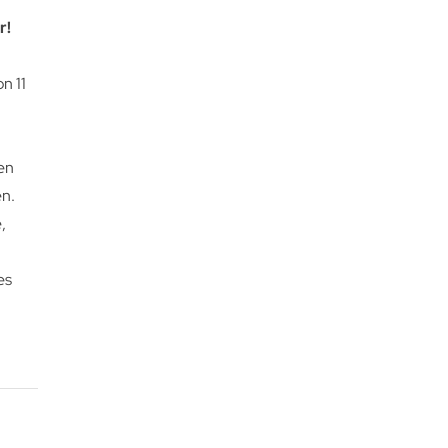
r!
n 11
nen
en.
,
es