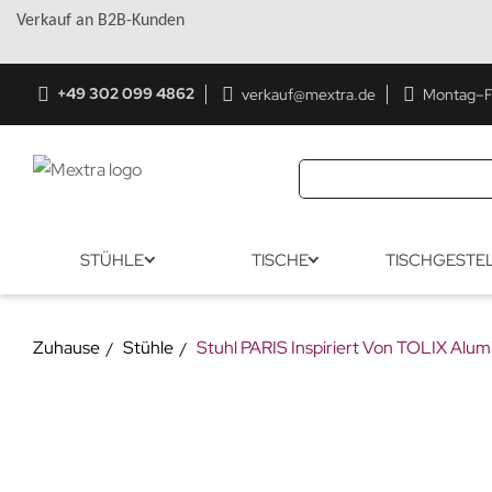
Verkauf an B2B-Kunden
+49 302 099 4862
verkauf@mextra.de
Montag–Fr
STÜHLE
TISCHE
TISCHGESTE
Zuhause
Stühle
Stuhl PARIS Inspiriert Von TOLIX Alu