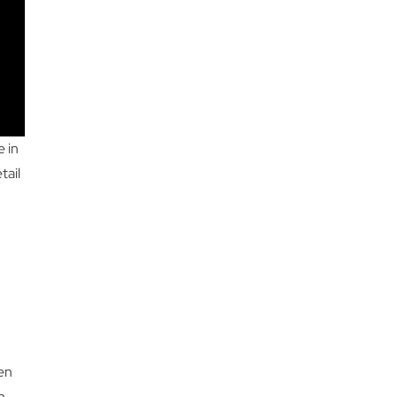
 in
tail
ten
n