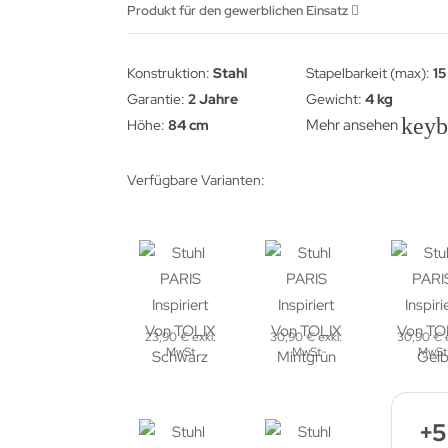
Produkt für den gewerblichen Einsatz
Konstruktion:
Stahl
Stapelbarkeit (max):
15
Garantie:
2 Jahre
Gewicht:
4 kg
key
Mehr ansehen
Höhe:
84 cm
Verfügbare Varianten:
23,90 € exkl.
30,90 € exkl.
30,90 € e
MwSt
MwSt
MwSt
+5