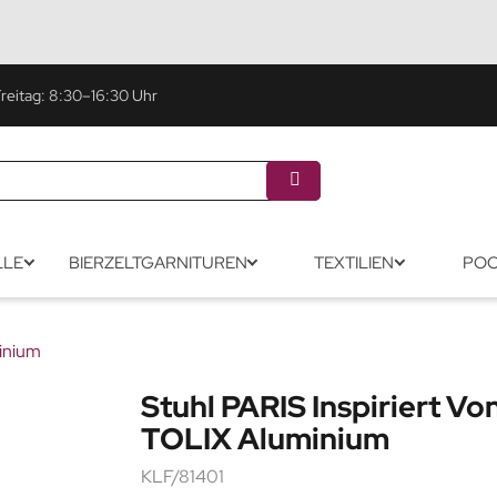
eitag: 8:30–16:30 Uhr
LLE
BIERZELTGARNITUREN
TEXTILIEN
POO
minium
Stuhl PARIS Inspiriert Vo
TOLIX Aluminium
KLF/81401