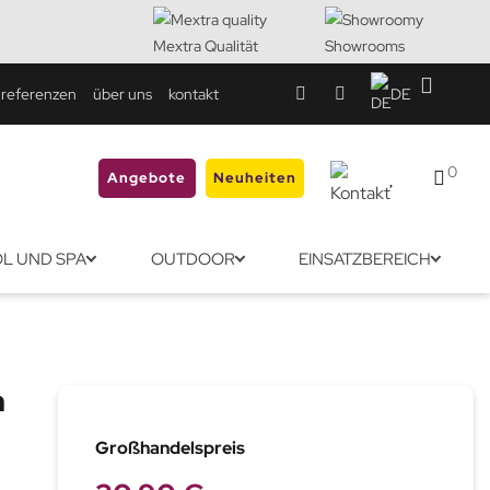
Mextra Qualität
Showrooms
referenzen
über uns
kontakt
DE
0
Angebote
Neuheiten
L UND SPA
OUTDOOR
EINSATZBEREICH
n
Großhandelspreis