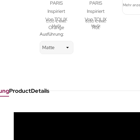
Mehr anz
0,00 € exkl.
61,80 € exkl.
MwSt
MwSt
Ausführung:
ung
ProductDetails