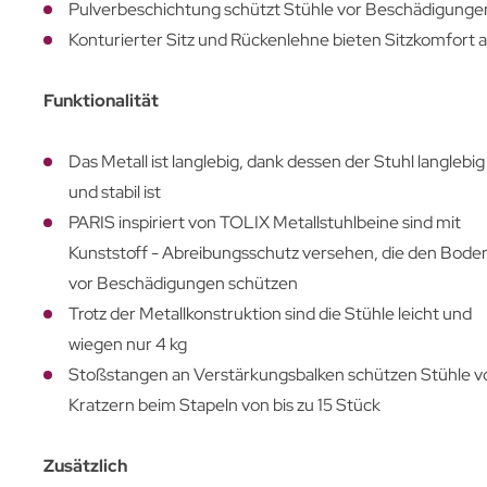
Pulverbeschichtung schützt Stühle vor Beschädigunge
Konturierter Sitz und Rückenlehne bieten Sitzkomfort a
Funktionalität
Das Metall ist langlebig, dank dessen der Stuhl langlebig
und stabil ist
PARIS inspiriert von TOLIX Metallstuhlbeine sind mit
Kunststoff - Abreibungsschutz versehen, die den Bode
vor Beschädigungen schützen
Trotz der Metallkonstruktion sind die Stühle leicht und
wiegen nur 4 kg
Stoßstangen an Verstärkungsbalken schützen Stühle v
Kratzern beim Stapeln von bis zu 15 Stück
Zusätzlich