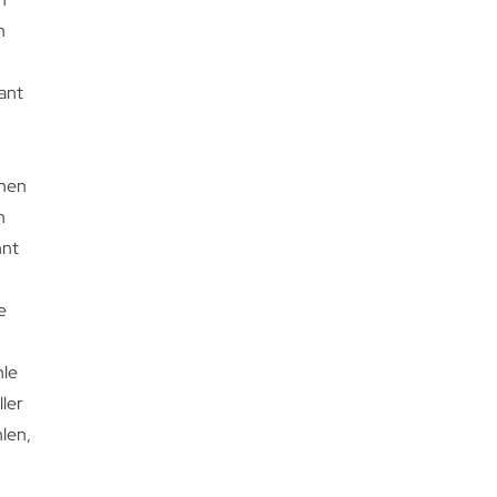
n
ant
hnen
h
hnt
e
hle
ller
len,