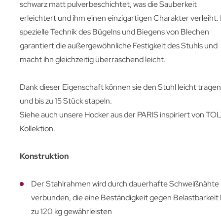
schwarz matt pulverbeschichtet, was die Sauberkeit
erleichtert und ihm einen einzigartigen Charakter verleiht.
spezielle Technik des Bügelns und Biegens von Blechen
garantiert die außergewöhnliche Festigkeit des Stuhls und
macht ihn gleichzeitig überraschend leicht.
Dank dieser Eigenschaft können sie den Stuhl leicht tragen
und bis zu 15 Stück stapeln.
Siehe auch unsere Hocker aus der PARIS inspiriert von TOL
Kollektion.
Konstruktion
Der Stahlrahmen wird durch dauerhafte Schweißnähte
verbunden, die eine Beständigkeit gegen Belastbarkeit 
zu 120 kg gewährleisten