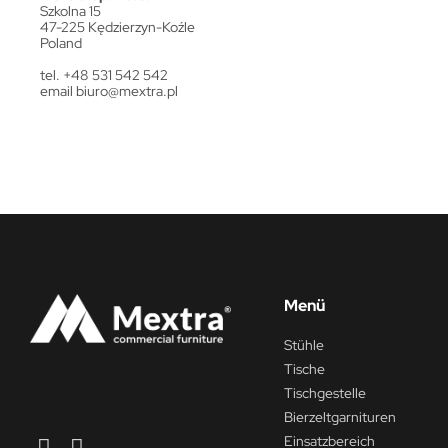
Szkolna 15
47-225 Kędzierzyn-Koźle
Poland
tel. +48 531 542 542
email
biuro@mextra.pl
Menü
Stühle
Tische
Tischgestelle
Bierzeltgarnituren
Einsatzbereich