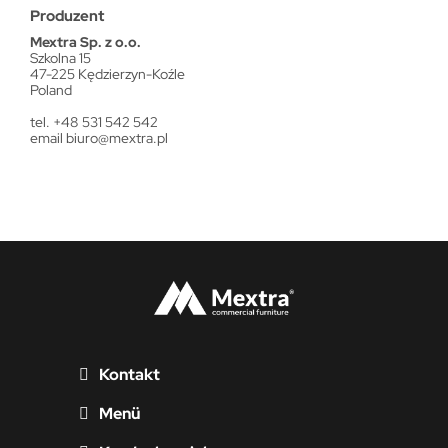
Produzent
Mextra Sp. z o.o.
Szkolna 15
47-225 Kędzierzyn-Koźle
Poland
tel. +48 531 542 542
email
biuro@mextra.pl
Kontakt
Menü