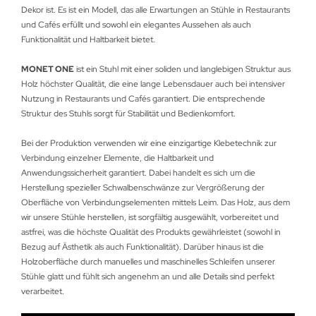
Dekor ist. Es ist ein Modell, das alle Erwartungen an Stühle in Restaurants
und Cafés erfüllt und sowohl ein elegantes Aussehen als auch
Funktionalität und Haltbarkeit bietet.
MONET ONE
ist ein Stuhl mit einer soliden und langlebigen Struktur aus
Holz höchster Qualität, die eine lange Lebensdauer auch bei intensiver
Nutzung in Restaurants und Cafés garantiert. Die entsprechende
Struktur des Stuhls sorgt für Stabilität und Bedienkomfort.
Bei der Produktion verwenden wir eine einzigartige Klebetechnik zur
Verbindung einzelner Elemente, die Haltbarkeit und
Anwendungssicherheit garantiert. Dabei handelt es sich um die
Herstellung spezieller Schwalbenschwänze zur Vergrößerung der
Oberfläche von Verbindungselementen mittels Leim. Das Holz, aus dem
wir unsere Stühle herstellen, ist sorgfältig ausgewählt, vorbereitet und
astfrei, was die höchste Qualität des Produkts gewährleistet (sowohl in
Bezug auf Ästhetik als auch Funktionalität). Darüber hinaus ist die
Holzoberfläche durch manuelles und maschinelles Schleifen unserer
Stühle glatt und fühlt sich angenehm an und alle Details sind perfekt
verarbeitet.