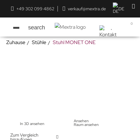
+49 302 099 4862
verkauf@mextra.de
DE
0
search
Zuhause
Stühle
Stuhl MONET ONE
Ansehen
In 3D ansehen
Raum ansehen
Zum Vergleich
hinzufügen