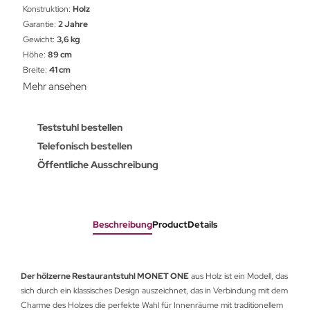
Konstruktion:
Holz
Garantie:
2 Jahre
Gewicht:
3,6 kg
Höhe:
89 cm
Breite:
41 cm
Mehr ansehen
Teststuhl bestellen
Telefonisch bestellen
Öffentliche Ausschreibung
Beschreibung
ProductDetails
Der hölzerne Restaurantstuhl
MONET ONE
aus Holz ist ein Modell, das
sich durch ein klassisches Design auszeichnet, das in Verbindung mit dem
Charme des Holzes die perfekte Wahl für Innenräume mit traditionellem