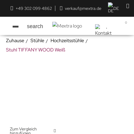
+49 302 099 4862
verkauf@mextra.de
DE
0
search
Zuhause
Stühle
Hochzeitsstühle
Stuhl TIFFANY WOOD Weiß
Zum Vergleich
hinzufügen