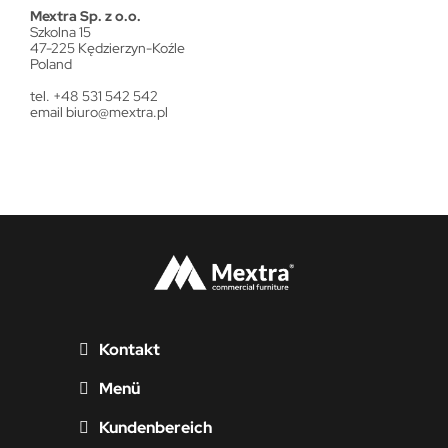
Mextra Sp. z o.o.
Szkolna 15
47-225 Kędzierzyn-Koźle
Poland
tel. +48 531 542 542
email
biuro@mextra.pl
Kontakt
Menü
Kundenbereich