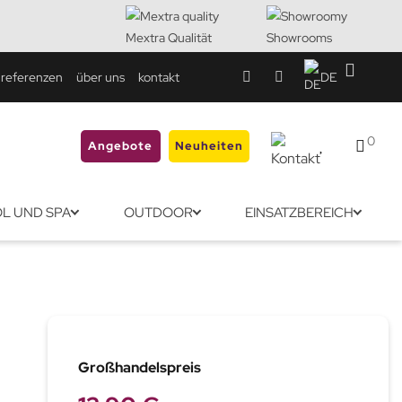
Mextra Qualität
Showrooms
referenzen
über uns
kontakt
DE
0
Angebote
Neuheiten
L UND SPA
OUTDOOR
EINSATZBEREICH
Großhandelspreis