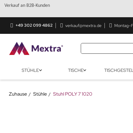
Verkauf an B2B-Kunden
+49 302 099 4862
verkauf@mextra.de
Montag–Fr
STÜHLE
TISCHE
TISCHGESTE
Zuhause
Stühle
Stuhl POLY 7 1020