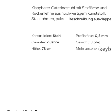
Klappbarer Cateringstuhl mit Sitzfläche und
Rückenlehne aus hochwertigem Kunststoff.
Stahlrahmen, pulverbeschichtet. Stabile
...
Beschreibung ausklapp
Konstruktion – Tragfähigkeit bis 120 kg. Flach
stapelbar bis zu 50 Stück.
Konstruktion:
Stahl
Profilstärke:
0,8 mm
Garantie:
2 Jahre
Gewicht:
3,5 kg
key
Mehr ansehen
Höhe:
78 cm