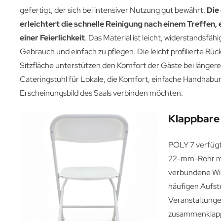
gefertigt, der sich bei intensiver Nutzung gut bewährt.
Die
erleichtert die schnelle Reinigung nach einem Treffen,
einer Feierlichkeit
. Das Material ist leicht, widerstandsfä
Gebrauch und einfach zu pflegen. Die leicht profilierte Rüc
Sitzfläche unterstützen den Komfort der Gäste bei längerem
Cateringstuhl für Lokale, die Komfort, einfache Handhabu
Erscheinungsbild des Saals verbinden möchten.
Klappbare 
POLY 7 verfügt
22-mm-Rohr mit
verbundene Wid
häufigen Aufst
Veranstaltunge
zusammenklappe