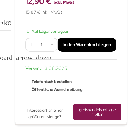
12,90 €
exkl. MwSt
15,87 € inkl. MwSt
keyboard_arrow_down
en
Auf Lager verfügbar
In den Warenkorb legen
board_arrow_down
Versand
13.08.2026
!
Telefonisch bestellen
Öffentliche Ausschreibung
großhandelsanfrage
Interessiert an einer
stellen
größeren Menge?