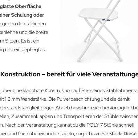
 glatte Oberfläche
 einer Schulung oder
hig gegen den täglichen
kenlehne und die breite
 Sitzen. Es ist ein
ng und ein gepflegtes
Konstruktion – bereit für viele Veranstaltung
 über eine klappbare Konstruktion auf Basis eines Stahlrahmens 
 1,2 mm Wandstärke. Die Pulverbeschichtung und die damit
erstandsfähigkeit gegen Abrieb bewähren sich hervorragend b
ellen, Zusammenklappen und Transportieren der Stühle zwische
n. Nach der Veranstaltung kannst du die POLY 7 Stühle schnell
n und flach übereinanderstapeln, sogar bis zu 50 Stück.
Diese