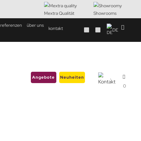
Mextra Qualität
Showrooms
referenzen
über uns
kontakt
DE
Angebote
Neuheiten
0