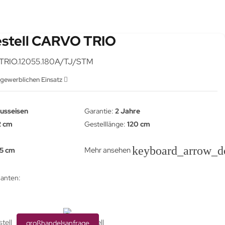
estell CARVO TRIO
TRIO.12055.180A/TJ/STM
 gewerblichen Einsatz
usseisen
Garantie:
2 Jahre
2 cm
Gestelllänge:
120 cm
keyboard_arrow_
Mehr ansehen
5 cm
ianten:
großhandelsanfrage