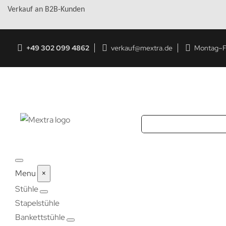
Verkauf an B2B-Kunden
+49 302 099 4862
verkauf@mextra.de
Montag–Fr
Menu
×
Stühle
Stapelstühle
Bankettstühle