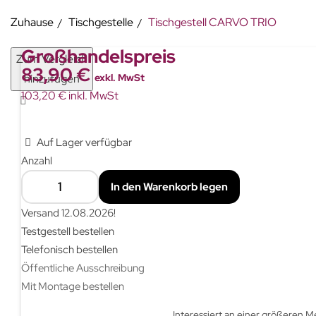
Zuhause
Tischgestelle
Tischgestell CARVO TRIO
Großhandelspreis
Zum Vergleich
83,90 €
hinzufügen
exkl. MwSt
103,20 € inkl. MwSt
Auf Lager verfügbar
Anzahl
In den Warenkorb legen
Versand
12.08.2026
!
Testgestell bestellen
Telefonisch bestellen
Öffentliche Ausschreibung
Mit Montage bestellen
Interessiert an einer größeren 