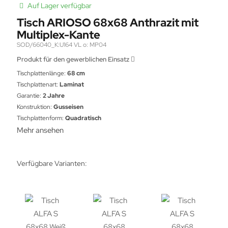
Auf Lager verfügbar
Tisch ARIOSO 68x68 Anthrazit mit
Multiplex-Kante
SOD/66040_K:U164 VL o: MP04
Produkt für den gewerblichen Einsatz
Tischplattenlänge:
68 cm
Tischplattenart:
Laminat
Garantie:
2 Jahre
Konstruktion:
Gusseisen
Tischplattenform:
Quadratisch
Mehr ansehen
Verfügbare Varianten: