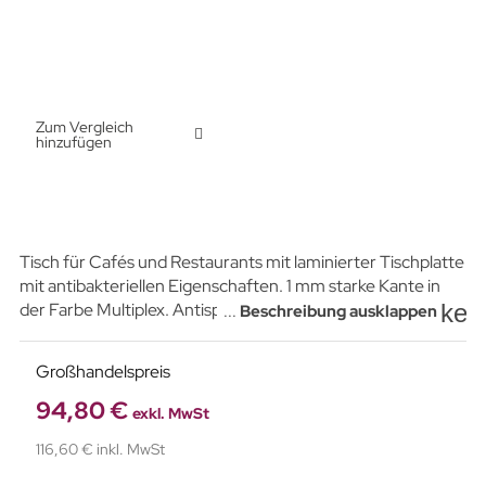
Zum Vergleich
hinzufügen
Tisch für Cafés und Restaurants mit laminierter Tischplatte
mit antibakteriellen Eigenschaften. 1 mm starke Kante in
key
der Farbe Multiplex. Antispin-System, das ein Drehen der
...
Beschreibung ausklappen
Tischplatte verhindert. Stabiles, minimalistisches Gestell
aus Gusseisen.
Großhandelspreis
94,80 €
exkl. MwSt
116,60 € inkl. MwSt