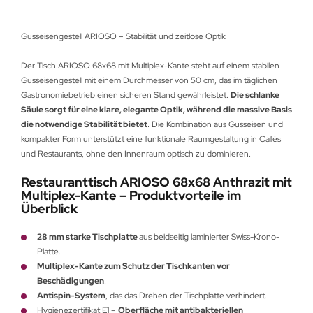
Gusseisengestell ARIOSO – Stabilität und zeitlose Optik
Der Tisch ARIOSO 68x68 mit Multiplex-Kante steht auf einem stabilen
Gusseisengestell mit einem Durchmesser von 50 cm, das im täglichen
Gastronomiebetrieb einen sicheren Stand gewährleistet.
Die schlanke
Säule sorgt für eine klare, elegante Optik, während die massive Basis
die notwendige Stabilität bietet
. Die Kombination aus Gusseisen und
kompakter Form unterstützt eine funktionale Raumgestaltung in Cafés
und Restaurants, ohne den Innenraum optisch zu dominieren.
Restauranttisch ARIOSO 68x68 Anthrazit mit
Multiplex-Kante – Produktvorteile im
Überblick
28 mm starke Tischplatte
aus beidseitig laminierter Swiss-Krono-
Platte.
Multiplex-Kante zum Schutz der Tischkanten vor
Beschädigungen
.
Antispin-System
, das das Drehen der Tischplatte verhindert.
Hygienezertifikat E1 –
Oberfläche mit antibakteriellen