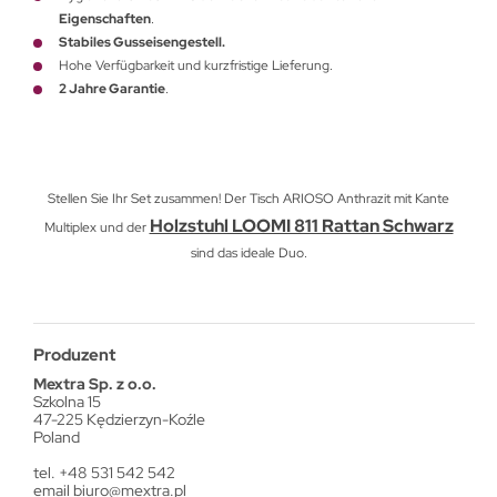
Eigenschaften
.
Stabiles Gusseisengestell.
Hohe Verfügbarkeit und kurzfristige Lieferung.
2 Jahre Garantie
.
Stellen Sie Ihr Set zusammen! Der Tisch ARIOSO Anthrazit mit Kante
Holzstuhl LOOMI 811 Rattan Schwarz
Multiplex und der
sind das ideale Duo.
Produzent
Mextra Sp. z o.o.
Szkolna 15
47-225 Kędzierzyn-Koźle
Poland
tel. +48 531 542 542
email
biuro@mextra.pl