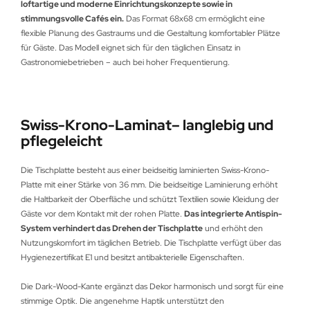
loftartige und moderne Einrichtungskonzepte sowie in
stimmungsvolle Cafés ein.
Das Format 68x68 cm ermöglicht eine
flexible Planung des Gastraums und die Gestaltung komfortabler Plätze
für Gäste. Das Modell eignet sich für den täglichen Einsatz in
Gastronomiebetrieben – auch bei hoher Frequentierung.
Swiss-Krono-Laminat– langlebig und
pflegeleicht
Die Tischplatte besteht aus einer beidseitig laminierten Swiss-Krono-
Platte mit einer Stärke von 36 mm. Die beidseitige Laminierung erhöht
die Haltbarkeit der Oberfläche und schützt Textilien sowie Kleidung der
Gäste vor dem Kontakt mit der rohen Platte.
Das integrierte Antispin-
System verhindert das Drehen der Tischplatte
und erhöht den
Nutzungskomfort im täglichen Betrieb. Die Tischplatte verfügt über das
Hygienezertifikat E1 und besitzt antibakterielle Eigenschaften.
Die Dark-Wood-Kante ergänzt das Dekor harmonisch und sorgt für eine
stimmige Optik. Die angenehme Haptik unterstützt den