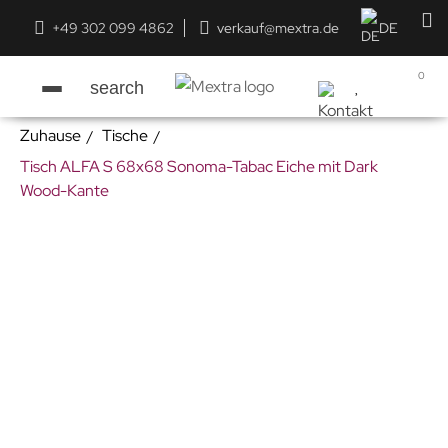
+49 302 099 4862
verkauf@mextra.de
DE
0
search
Zuhause
Tische
Tisch ALFA S 68x68 Sonoma-Tabac Eiche mit Dark
Wood-Kante