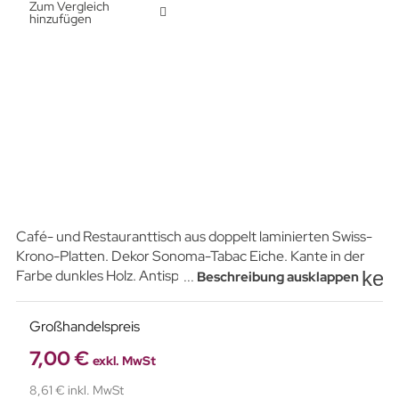
Zum Vergleich
hinzufügen
Café- und Restauranttisch aus doppelt laminierten Swiss-
Krono-Platten. Dekor Sonoma-Tabac Eiche. Kante in der
key
Farbe dunkles Holz. Antispin-System, das das Drehen der
...
Beschreibung ausklappen
Tischplatte verhindert. Pulverbeschichteter Stahlrahmen
mit Korrosionsschutzbeschichtung. Verstellbare
Großhandelspreis
Nivellierfüße, die das Aufstellen des Tisches auf unebenen
Oberflächen erleichtern.
7,00 €
exkl. MwSt
8,61 € inkl. MwSt