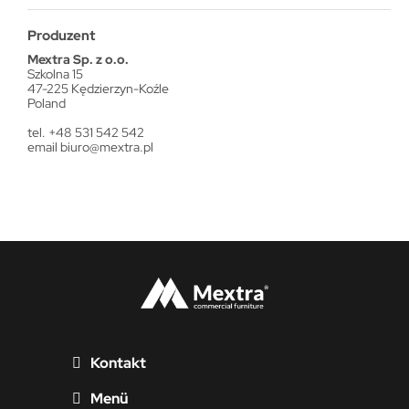
Produzent
Mextra Sp. z o.o.
Szkolna 15
47-225 Kędzierzyn-Koźle
Poland
tel. +48 531 542 542
email
biuro@mextra.pl
Kontakt
Menü