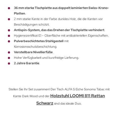
36 mm starke Tischplatte aus doppelt laminierten Swiss-Krono-
Platten
.
2 mm starke Kante in der Farbe dunkles Holz, die die Kanten vor
Beschädigungen schützt.
Antispin-System, das das Drehen der Tischplatte verhindert
.
Hygienezertifikat E1 – Oberfläche mit antibakteriellen Eigenschaften.
Pulverbeschichtetes Stahlgestell
mit
Korrosionsschutzbeschichtung.
Verstellbare Nivellierfüße
.
Hohe Verfügbarkeit und kurzfristige Lieferung.
2 Jahre Garantie
.
Stellen Sie Ihr Set zusammen! Der Tisch ALFA S Eiche Sonoma Tabac mit
Holzstuhl LOOMI 811 Rattan
Kante Dark Wood und der
Schwarz
sind das ideale Duo.