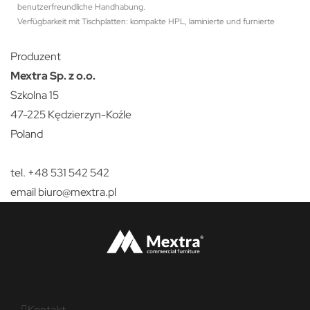
benutzerfreundliche Handhabung.
Verfügbarkeit mit Tischplatten: kompakte HPL, laminierte und furnierte
Produzent
Mextra Sp. z o.o.
Szkolna 15
47-225 Kędzierzyn-Koźle
Poland
tel. +48 531 542 542
email
biuro@mextra.pl
Kontakt