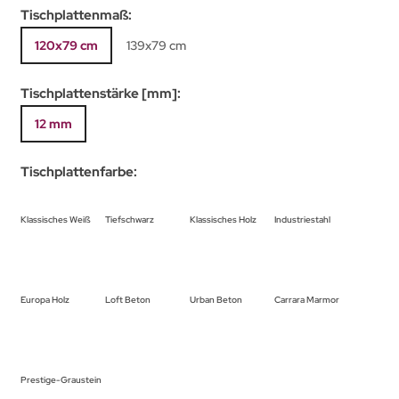
Tischplattenmaß:
120x79 cm
139x79 cm
Tischplattenstärke [mm]:
12 mm
Tischplattenfarbe:
Klassisches Weiß
Tiefschwarz
Klassisches Holz
Industriestahl
Europa Holz
Loft Beton
Urban Beton
Carrara Marmor
Prestige-Graustein