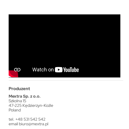
Produzent
Mextra Sp. z o.o.
Szkolna 15
47-225 Kędzierzyn-Koźle
Poland
tel. +48 531 542 542
email
biuro@mextra.pl