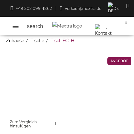
+49 302 099 4862
verkauf@mextra.de
DE
0
search
Zuhause
Tische
Tisch EC-H
ANGEBOT
Zum Vergleich
hinzufügen