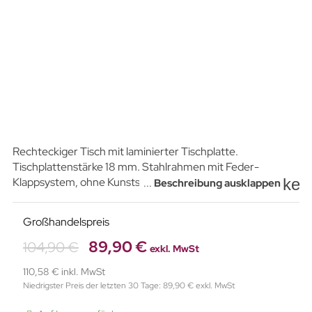
Rechteckiger Tisch mit laminierter Tischplatte.
Tischplattenstärke 18 mm. Stahlrahmen mit Feder-
key
Klappsystem, ohne Kunststoffelemente.
Nivellierfüße mit
...
Beschreibung ausklappen
Verstellung bis zu 15 mm. Stapelbar.
Großhandelspreis
89,90 €
104,90 €
exkl. MwSt
110,58 € inkl. MwSt
Niedrigster Preis der letzten 30 Tage: 89,90 € exkl. MwSt