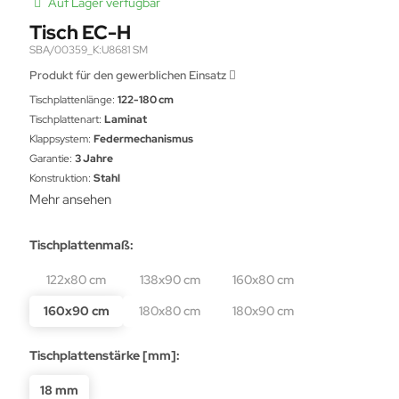
Auf Lager verfügbar
Tisch EC-H
SBA/00359_K:U8681 SM
Produkt für den gewerblichen Einsatz
Tischplattenlänge:
122-180 cm
Tischplattenart:
Laminat
Klappsystem:
Federmechanismus
Garantie:
3 Jahre
Konstruktion:
Stahl
Mehr ansehen
Tischplattenmaß:
122x80 cm
138x90 cm
160x80 cm
160x90 cm
180x80 cm
180x90 cm
Tischplattenstärke [mm]:
18 mm