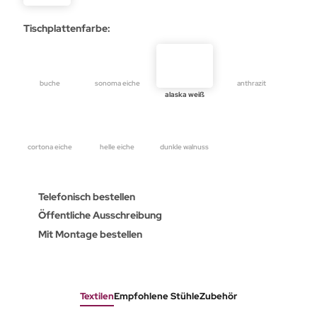
Tischplattenfarbe:
buche
sonoma eiche
anthrazit
alaska weiß
cortona eiche
helle eiche
dunkle walnuss
Telefonisch bestellen
Öffentliche Ausschreibung
Mit Montage bestellen
Textilen
Empfohlene Stühle
Zubehör