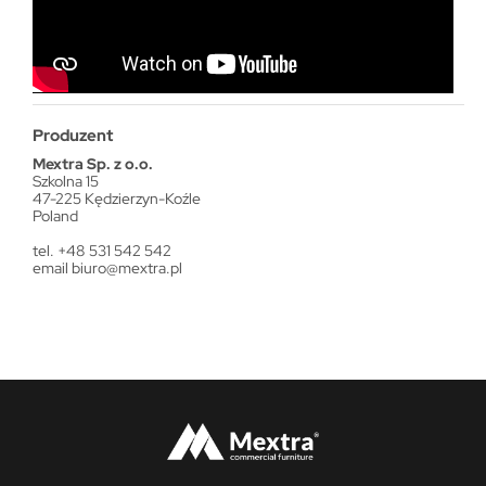
Produzent
Mextra Sp. z o.o.
Szkolna 15
47-225 Kędzierzyn-Koźle
Poland
tel. +48 531 542 542
email
biuro@mextra.pl