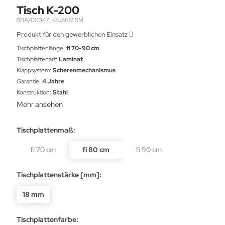
Tisch K-200
SBA/00347_K:U8681 SM
Produkt für den gewerblichen Einsatz
Tischplattenlänge:
fi 70-90 cm
Tischplattenart:
Laminat
Klappsystem:
Scherenmechanismus
Garantie:
4 Jahre
Konstruktion:
Stahl
Mehr ansehen
Tischplattenmaß:
fi 70 cm
fi 80 cm
fi 90 cm
Tischplattenstärke [mm]:
18 mm
Tischplattenfarbe: