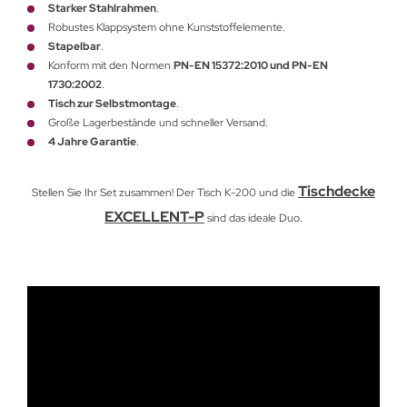
Starker Stahlrahmen
.
Robustes Klappsystem ohne Kunststoffelemente.
Stapelbar
.
Konform mit den Normen
PN-EN 15372:2010 und PN-EN
1730:2002
.
Tisch zur Selbstmontage
.
Große Lagerbestände und schneller Versand.
4 Jahre Garantie
.
Tischdecke
Stellen Sie Ihr Set zusammen! Der Tisch K-200 und die
EXCELLENT-P
sind das ideale Duo.