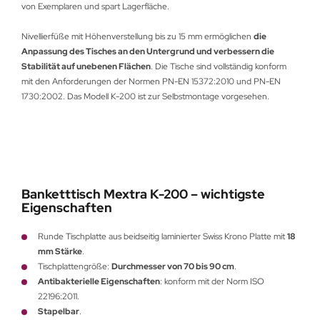
von Exemplaren und spart Lagerfläche.
Nivellierfüße mit Höhenverstellung bis zu 15 mm ermöglichen
die
Anpassung des Tisches an den Untergrund und verbessern die
Stabilität auf unebenen Flächen
. Die Tische sind vollständig konform
mit den Anforderungen der Normen PN-EN 15372:2010 und PN-EN
1730:2002. Das Modell K-200 ist zur Selbstmontage vorgesehen.
Banketttisch Mextra K-200 – wichtigste
Eigenschaften
Runde Tischplatte aus beidseitig laminierter Swiss Krono Platte mit
18
mm Stärke
.
Tischplattengröße:
Durchmesser von 70 bis 90 cm
.
Antibakterielle Eigenschaften
: konform mit der Norm ISO
22196:2011.
Stapelbar
.