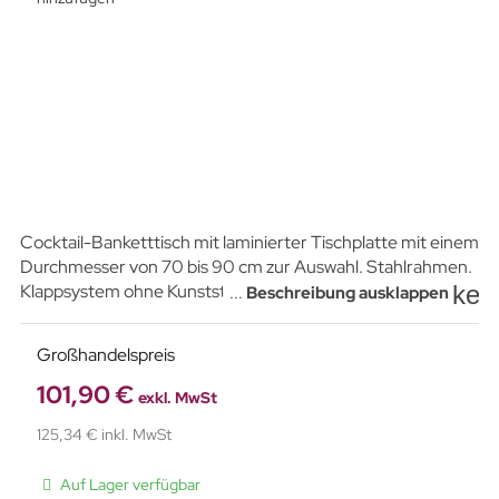
Cocktail-Banketttisch mit laminierter Tischplatte mit einem
Durchmesser von 70 bis 90 cm zur Auswahl. Stahlrahmen.
key
Klappsystem ohne Kunststoffelemente. Stapelbar.
...
Beschreibung ausklappen
Ausgestattet mit Nivellierfüßen mit Verstellung bis zu 15
mm.
Großhandelspreis
101,90 €
exkl. MwSt
125,34 € inkl. MwSt
Auf Lager verfügbar