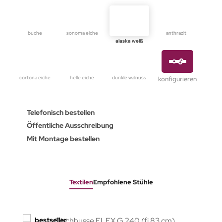
buche
sonoma eiche
anthrazit
alaska weiß
cortona eiche
helle eiche
dunkle walnuss
konfigurieren
Telefonisch bestellen
Öffentliche Ausschreibung
Mit Montage bestellen
Textilen
Empfohlene Stühle
bestseller