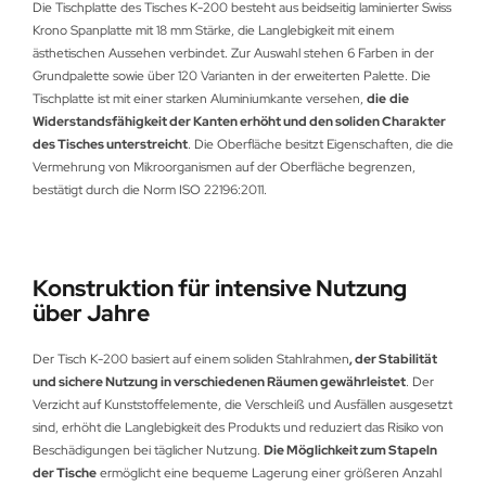
Die Tischplatte des Tisches K-200 besteht aus beidseitig laminierter Swiss
Krono Spanplatte mit 18 mm Stärke, die Langlebigkeit mit einem
ästhetischen Aussehen verbindet. Zur Auswahl stehen 6 Farben in der
Grundpalette sowie über 120 Varianten in der erweiterten Palette. Die
Tischplatte ist mit einer starken Aluminiumkante versehen,
die
die
Widerstandsfähigkeit der Kanten erhöht und den soliden Charakter
des Tisches unterstreicht
. Die Oberfläche besitzt Eigenschaften, die die
Vermehrung von Mikroorganismen auf der Oberfläche begrenzen,
bestätigt durch die Norm ISO 22196:2011.
Konstruktion für intensive Nutzung
über Jahre
Der Tisch K-200 basiert auf einem soliden Stahlrahmen
, der Stabilität
und sichere Nutzung in verschiedenen Räumen gewährleistet
. Der
Verzicht auf Kunststoffelemente, die Verschleiß und Ausfällen ausgesetzt
sind, erhöht die Langlebigkeit des Produkts und reduziert das Risiko von
Beschädigungen bei täglicher Nutzung.
Die Möglichkeit zum Stapeln
der Tische
ermöglicht eine bequeme Lagerung einer größeren Anzahl