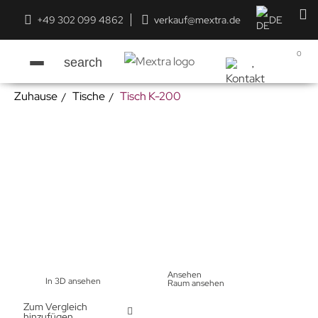
+49 302 099 4862
verkauf@mextra.de
DE
0
search
Zuhause
Tische
Tisch K-200
Ansehen
In 3D ansehen
Raum ansehen
Zum Vergleich
hinzufügen