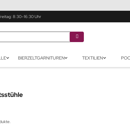
eitag: 8:30–16:30 Uhr
LLE
BIERZELTGARNITUREN
TEXTILIEN
POO
tsstühle
dukte.