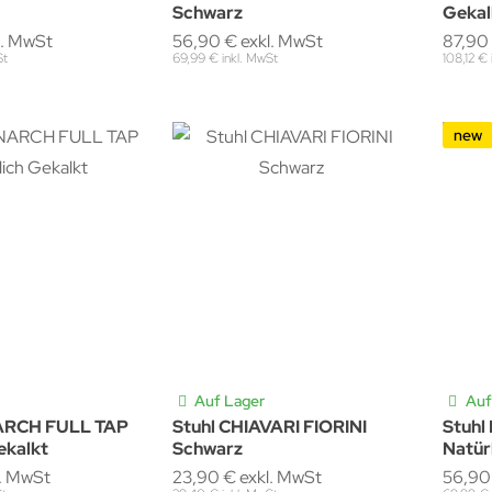
Schwarz
Gekal
l. MwSt
56,90 € exkl. MwSt
87,90
St
69,99 € inkl. MwSt
108,12 €
new
Auf Lager
Auf
ARCH FULL TAP
Stuhl CHIAVARI FIORINI
Stuh
ekalkt
Schwarz
Natür
l. MwSt
23,90 € exkl. MwSt
56,90