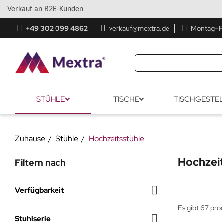
Verkauf an B2B-Kunden
+49 302 099 4862
verkauf@mextra.de
Montag–Fr
STÜHLE
TISCHE
TISCHGESTE
Zuhause
Stühle
Hochzeitsstühle
Hochzei
Filtern nach

Verfügbarkeit
Es gibt 67 pro
Auf Lager
(64)

Stuhlserie