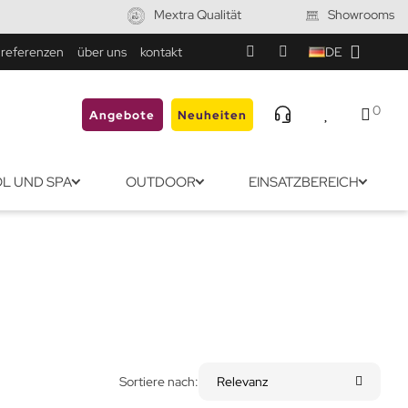
Mextra Qualität
Showrooms
referenzen
über uns
kontakt
DE
0
Angebote
Neuheiten
L UND SPA
OUTDOOR
EINSATZBEREICH
Sortiere nach:
Relevanz