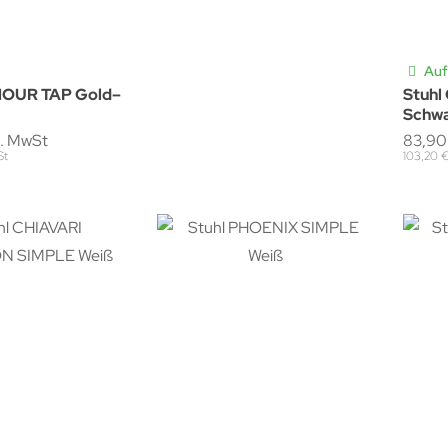
Auf
MOUR TAP Gold–
Stuh
Schw
l. MwSt
83,90
St
103,20 €