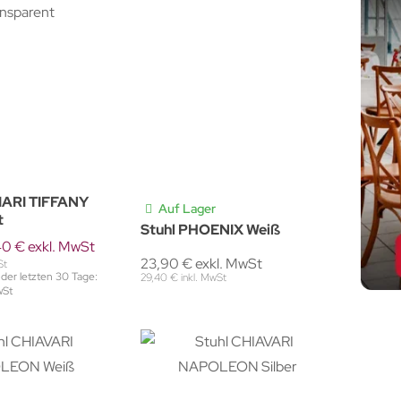
IARI TIFFANY
Auf Lager
t
Stuhl PHOENIX Weiß
0 € exkl. MwSt
23,90 € exkl. MwSt
St
 der letzten 30 Tage:
29,40 € inkl. MwSt
wSt