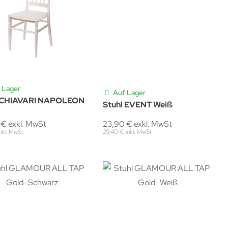
 Lager
Auf Lager
l CHIAVARI NAPOLEON
Stuhl EVENT Weiß
23,90 € exkl. MwSt
 € exkl. MwSt
29,40 € inkl. MwSt
inkl. MwSt