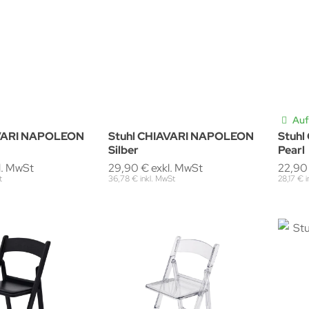
Auf
AVARI NAPOLEON
Stuhl CHIAVARI NAPOLEON
Stuh
Silber
Pearl
l. MwSt
29,90 € exkl. MwSt
22,90
t
36,78 € inkl. MwSt
28,17 € 