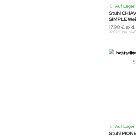
Auf Lager
Stuhl CHI
SIMPLE We
17,90 € exkl
22,02 € inkl. MwS
bestseller
Auf Lager
Stuhl MON