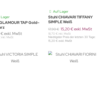
Auf Lager
Stuhl CHIAVARI TIFFANY
 Lager
SIMPLE Weiß
l GLAMOUR TAP Gold–
arz
15,20 € exkl. MwSt
17,90 €
 € exkl. MwSt
18,70 € inkl. MwSt
Niedrigster Preis der letzten 30 Tage:
 inkl. MwSt
15,20 € exkl. MwSt