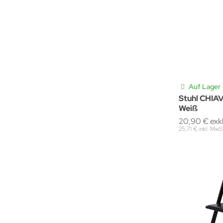
Auf Lager
Stuhl CHI
Weiß
20,90 € exk
25,71 € inkl. MwS