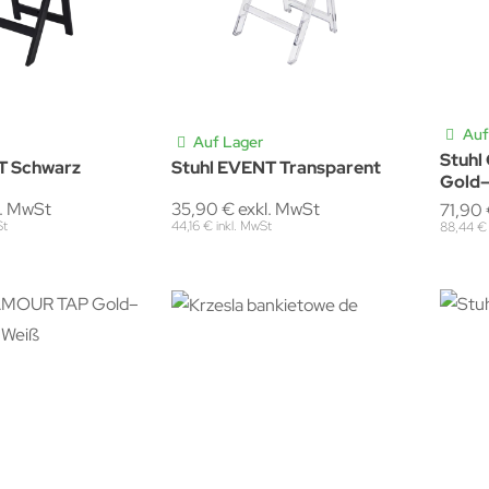
Auf
Auf Lager
Stuh
T Schwarz
Stuhl EVENT Transparent
Gold
l. MwSt
35,90 € exkl. MwSt
71,90 
St
44,16 € inkl. MwSt
88,44 € 