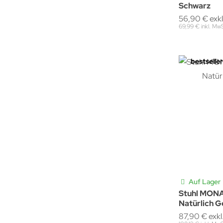
Schwarz
56,90 € exk
69,99 € inkl. Mw
bestseller
Auf Lager
Stuhl MON
Natürlich G
87,90 € exk