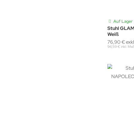
Auf Lager
Stuhl GLA
Weiß
76,90 € exk
94,59 € inkl. Mw