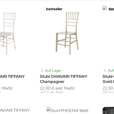
bestseller
bes
Auf Lager
Auf
VARI TIFFANY
Stuhl CHIAVARI TIFFANY
Stuhl
Champagner
Gold
l. MwSt
22,90 € exkl. MwSt
22,90
t
28,17 € inkl. MwSt
28,17 € 