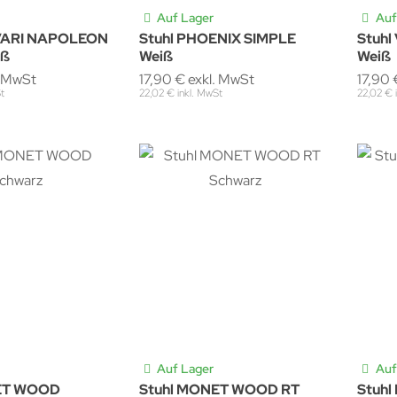
Auf Lager
Auf
AVARI NAPOLEON
Stuhl PHOENIX SIMPLE
Stuhl
iß
Weiß
Weiß
. MwSt
17,90 € exkl. MwSt
17,90 
t
22,02 € inkl. MwSt
22,02 € 
Auf Lager
Auf
ET WOOD
Stuhl MONET WOOD RT
Stuhl